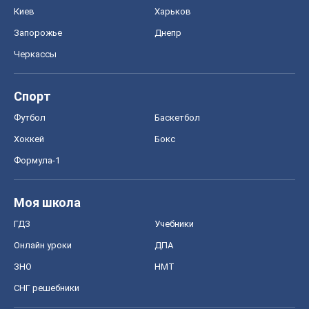
Киев
Харьков
Запорожье
Днепр
Черкассы
Спорт
Футбол
Баскетбол
Хоккей
Бокс
Формула-1
Моя школа
ГДЗ
Учебники
Онлайн уроки
ДПА
ЗНО
НМТ
СНГ решебники