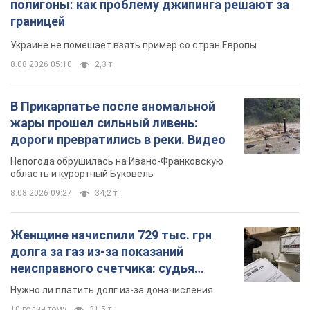
полигоны: как проблему джипинга решают за
границей
Украине не помешает взять пример со стран Европы
8.08.2026 05:10
2,3 т.
В Прикарпатье после аномальной
жары прошел сильный ливень:
дороги превратились в реки. Видео
Непогода обрушилась на Ивано-Франковскую
область и курортный Буковель
8.08.2026 09:27
34,2 т.
Женщине начислили 729 тыс. грн
долга за газ из-за показаний
неисправного счетчика: судья
вынес неожиданное решение
Нужно ли платить долг из-за доначисления
10 годин тому
31,5 т.