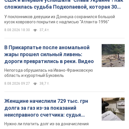
сложилась судьба Подкопаевой, которая 30
лет назад завоевала "золото" Олимпиады
У поклонников девушки из Донецка сохранился большой
кусок коврового покрытия с надписью "Атланта-1996"
8.08.2026 18:30
37,4 т.
В Прикарпатье после аномальной
жары прошел сильный ливень:
дороги превратились в реки. Видео
Непогода обрушилась на Ивано-Франковскую
область и курортный Буковель
8.08.2026 09:27
38,7 т.
Женщине начислили 729 тыс. грн
долга за газ из-за показаний
неисправного счетчика: судья
вынес неожиданное решение
Нужно ли платить долг из-за доначисления