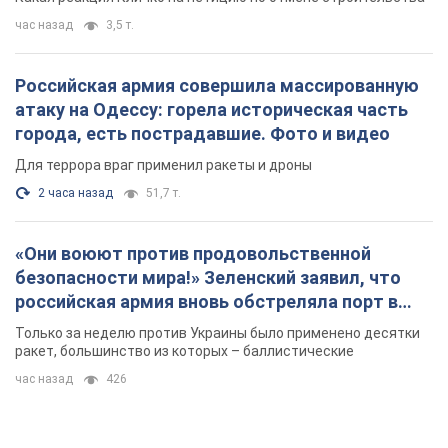
час назад
3,5 т.
Российская армия совершила массированную
атаку на Одессу: горела историческая часть
города, есть пострадавшие. Фото и видео
Для террора враг применил ракеты и дроны
2 часа назад
51,7 т.
«Они воюют против продовольственной
безопасности мира!» Зеленский заявил, что
российская армия вновь обстреляла порт в
Одессе
Только за неделю против Украины было применено десятки
ракет, большинство из которых – баллистические
час назад
426