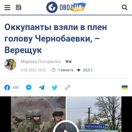
Оккупанты взяли в плен
голову Чернобаевки, –
Верещук
Марина Погорилко
War
3.05.2022 20:01
1 минута
20,5 т.
100