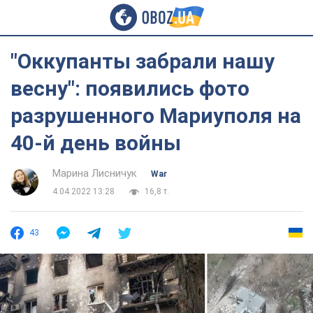
"Оккупанты забрали нашу
весну": появились фото
разрушенного Мариуполя на
40-й день войны
Марина Лисничук
War
4.04.2022 13:28
16,8 т.
43