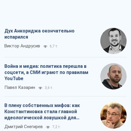
Дух Анкориджа окончательно
испарился
Виктор Андрусив
6,7 т.
Война и медиа: политика перешла в
соцсети, а СМИ играют по правилам
YouTube
Павел Казарин
3,6 т.
В плену собственных мифов: как
Константиновка стала главной
идеологической ловушкой для
российских оккупантов
Дмитрий Снегирев
7,2 т.