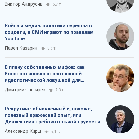
Виктор Андрусив
6,7 т.
Война и медиа: политика перешла в
соцсети, а СМИ играют по правилам
YouTube
Павел Казарин
3,6 т.
В плену собственных мифов: как
Константиновка стала главной
идеологической ловушкой для
российских оккупантов
Дмитрий Снегирев
7,3 т.
Рекрутинг: обновленный и, похоже,
полезный вражеский опыт, или
Диалектика требовательной трусости
Александр Кирш
6,1 т.