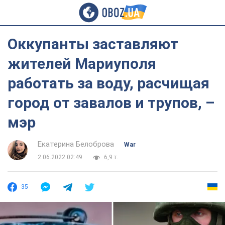
Оккупанты заставляют
жителей Мариуполя
работать за воду, расчищая
город от завалов и трупов, –
мэр
Екатерина Белоброва
War
2.06.2022 02:49
6,9 т.
35