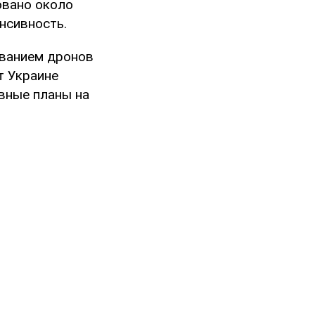
овано около
нсивность.
ованием дронов
т Украине
ивные планы на