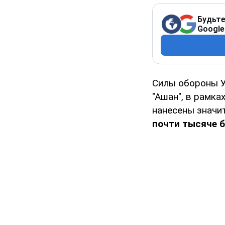
Будьте
Google
Силы обороны 
"Ашан", в рамка
нанесены значи
почти тысяче б