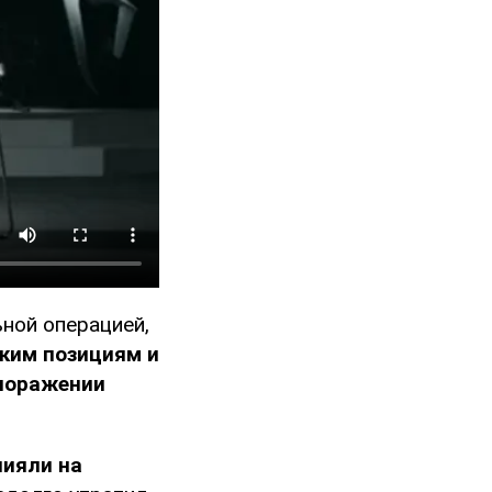
ьной операцией,
ким позициям и
 поражении
лияли на