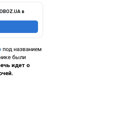
 OBOZ.UA в
ю
под названием
хнике были
речь идет о
очей.