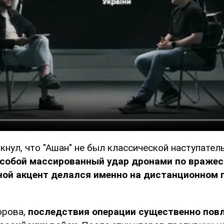
нул, что "Ашан" не был классической наступател
собой массированный удар дронами по вражес
вной акцент делался именно на дистанционном
орова,
последствия операции существенно пов