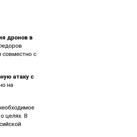
ия дронов в
Федоров
 совместно с
ную атаку с
но на
 необходимое
о целях. В
ссийской