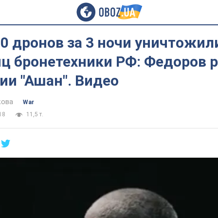
0 дронов за 3 ночи уничтожил
ц бронетехники РФ: Федоров 
ии "Ашан". Видео
кова
War
18
11,5 т.