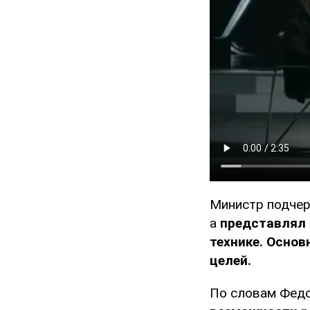
Министр подчерк
а
представлял 
технике. Осно
целей.
По словам Фед