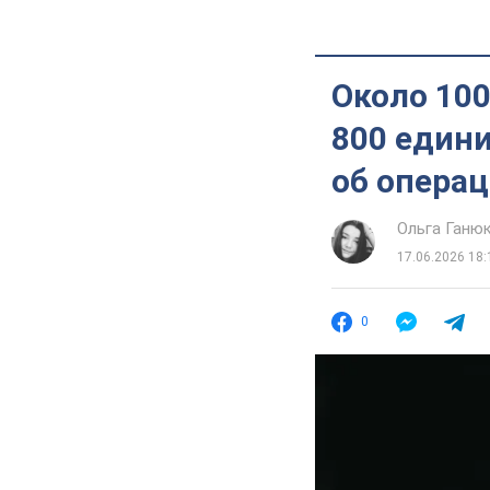
Около 100
800 едини
об операц
Ольга Ганю
17.06.2026 18:
0