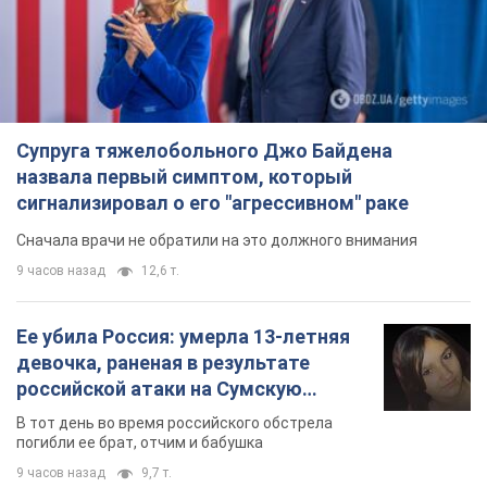
российской атаки на Сумскую
область. Фото
В тот день во время российского обстрела
погибли ее брат, отчим и бабушка
9 часов назад
9,7 т.
Почему в СССР врачи носили только
белые халаты
В этом был как практический, так и
символический смысл
8 часов назад
4,3 т.