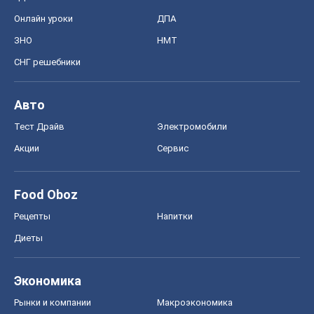
Экономика
Рынки и компании
Mакроэкономика
MedOboz
Новости медицины
MAMACLUB
Шоу
Афиша
Сплетни
Красота
Мода
Женский Журнал