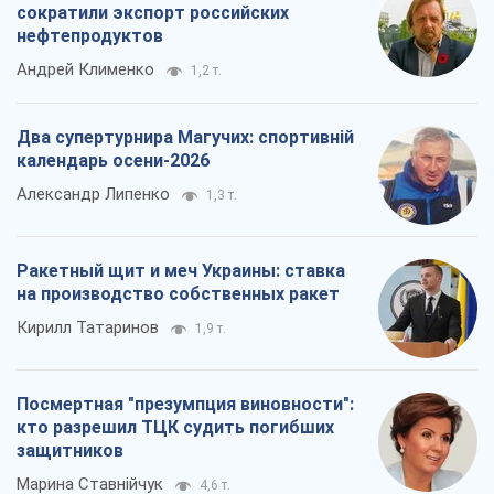
Посмертная "презумпция виновности":
кто разрешил ТЦК судить погибших
защитников
Марина Ставнійчук
4,6 т.
Все мнения
О компании
Команда
Правовая информация
Политика
конфиденциальности
Реклама на сайте
Документы
Редакционная политика
Журналисты OBOZ.UA на месте
событий