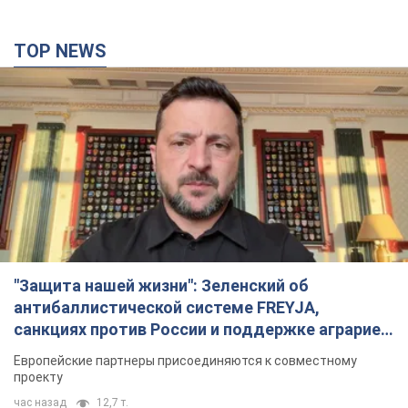
санкциях против России и поддержке аграриев.
Видео
Европейские партнеры присоединяются к совместному
проекту
час назад
12,7 т.
"Балистика убивает людей": Сикорский призвал
обсудить перехват вражеских ракет над
Украиной
Глава МИД Польши призвал сбивать российские ракеты над
Украиной
2 часа назад
3,2 т.
Налоговая служба передаст Минобороны
данные о мужчинах в возрасте от 18 до 60 лет:
зачем это нужно
Это необходимо для проверки воинского учета