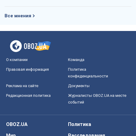
OBOZ.UA
Политика
Мир
Расследования
Блоги
Общество
Регионы Украины
Киев
Харьков
Запорожье
Днепр
Черкассы
Спорт
Футбол
Баскетбол
Хоккей
Бокс