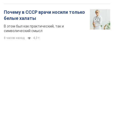
TOP NEWS
"Защита нашей жизни": Зеленский об
антибаллистической системе FREYJA,