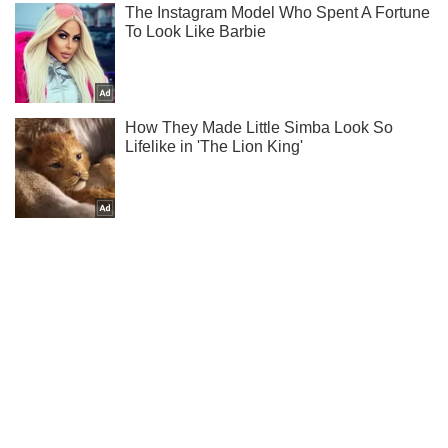
Подпишись на Telegram-канал и посмотри, что будет
дальше!
Подписаться
Подписаться
Операция «Факел»: стали...
Важное