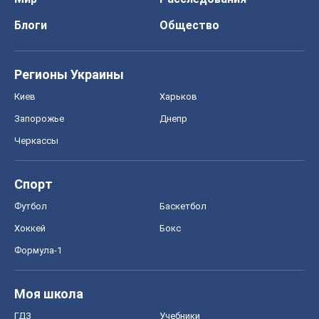
Формула-1
Моя школа
ГДЗ
Учебники
Онлайн уроки
ДПА
ЗНО
НМТ
СНГ решебники
Авто
Тест Драйв
Электромобили
Акции
Сервис
Food Oboz
Рецепты
Напитки
Диеты