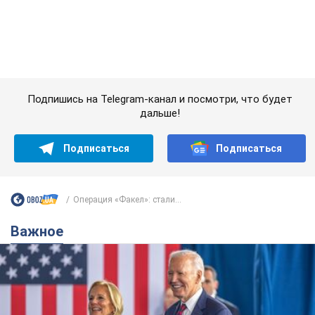
Супруга тяжелобольного Джо Байдена
назвала первый симптом, который
сигнализировал о его "агрессивном" раке
Сначала врачи не обратили на это должного внимания
9 часов назад
12,6 т.
Ее убила Россия: умерла 13-летняя
девочка, раненая в результате