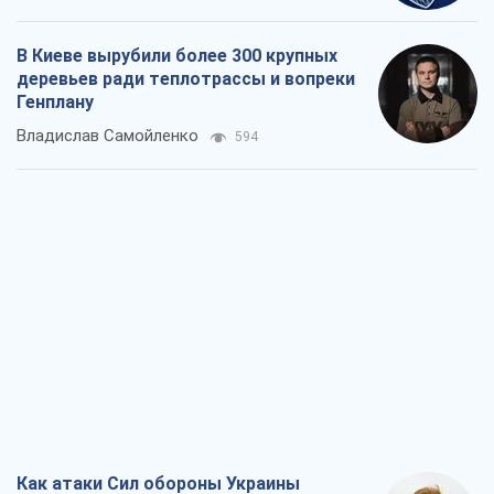
Как атаки Сил обороны Украины
сократили экспорт российских
нефтепродуктов
Андрей Клименко
1,2 т.
Два супертурнира Магучих: спортивній
календарь осени-2026
Александр Липенко
1,3 т.
Ракетный щит и меч Украины: ставка
на производство собственных ракет
Кирилл Татаринов
1,9 т.