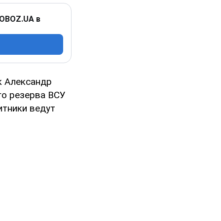
 OBOZ.UA в
к Александр
го резерва ВСУ
итники ведут