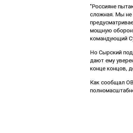
"Россияне пыта
сложная. Мы не
предусматривае
мощную оборону
командующий Су
Но Сырский под
дают ему уверен
конце концов, 
Как сообщал O
полномасштабно