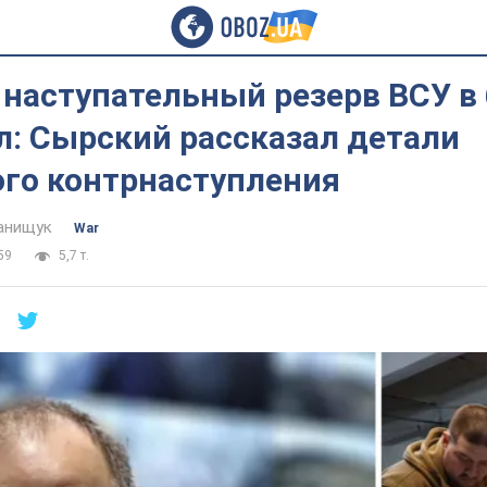
 наступательный резерв ВСУ в
л: Сырский рассказал детали
ого контрнаступления
анищук
War
59
5,7 т.