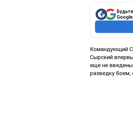
Будьте
Google
Командующий Су
Сырский впервы
еще не введены 
разведку боем,