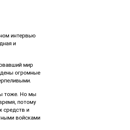
вном интервью
удная и
ровавший мир
ждены огромные
терпеливыми.
ы тоже. Но мы
время, потому
х средств и
тными войсками