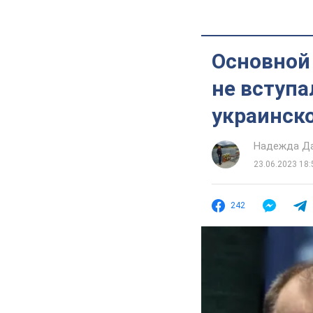
Основной
не вступа
украинск
Надежда Д
23.06.2023 18:
242