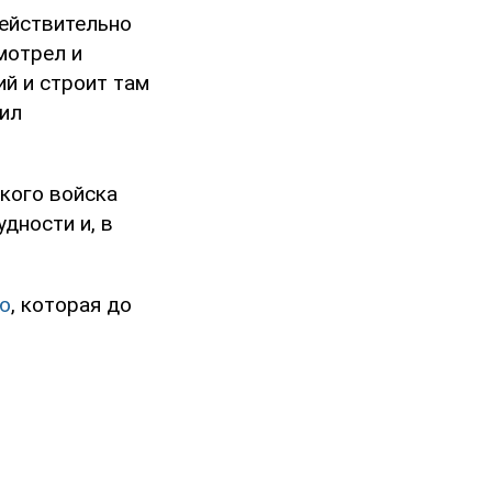
действительно
мотрел и
й и строит там
нил
ского войска
дности и, в
ю
, которая до