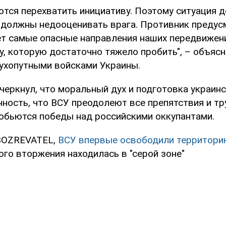
ются перехватить инициативу. Поэтому ситуация 
 должны недооценивать врага. Противник предус
т самые опасные направления наших передвижени
, которую достаточно тяжело пробить", – объяс
хопутными войсками Украины.
черкнул, что моральный дух и подготовка украин
ность, что ВСУ преодолеют все препятствия и тру
добьются победы над российскими оккупантами.
BOZREVATEL,
ВСУ впервые освободили территори
го вторжения находилась в "серой зоне"