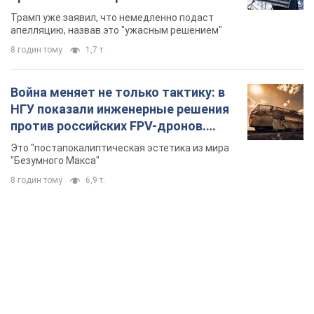
бального зала стоимостью 400 млн
Трамп уже заявил, что немедленно подаст
долларов
апелляцию, назвав это "ужасным решением"
8 годин тому
1,7 т.
Война меняет не только тактику: в
НГУ показали инженерные решения
против российских FPV-дронов.
Фото
Это "постапокалиптическая эстетика из мира
"Безумного Макса"
8 годин тому
6,9 т.