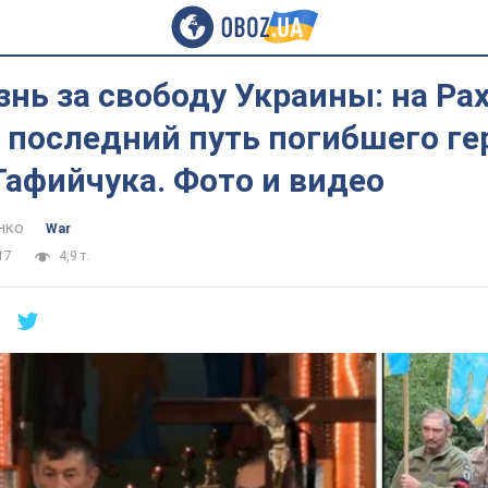
нь за свободу Украины: на Р
 последний путь погибшего ге
афийчука. Фото и видео
нко
War
17
4,9 т.