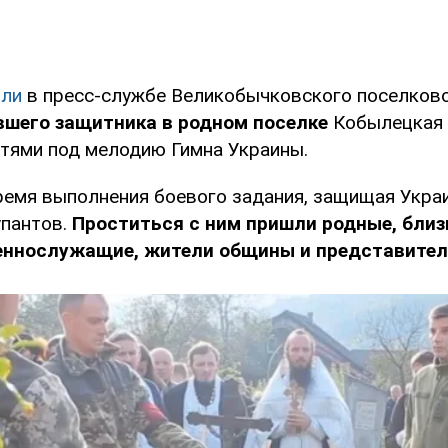
ли
в пресс-службе Великобычковского поселково
вшего защитника в родном поселке
Кобылецкая 
тями под мелодию Гимна Украины.
ремя выполнения боевого задания, защищая Украи
упантов.
Проститься с ним пришли родные, близ
еннослужащие, жители общины и представител