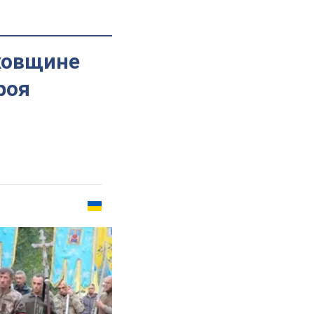
аховщине
роя