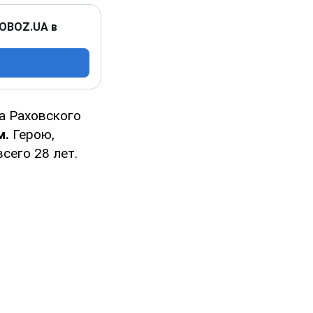
 OBOZ.UA в
на Раховского
м.
Герою,
сего 28 лет.