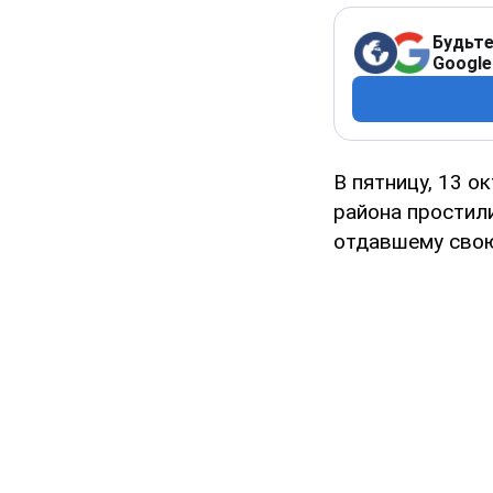
Будьте
Google
В пятницу, 13 о
района простил
отдавшему свою 