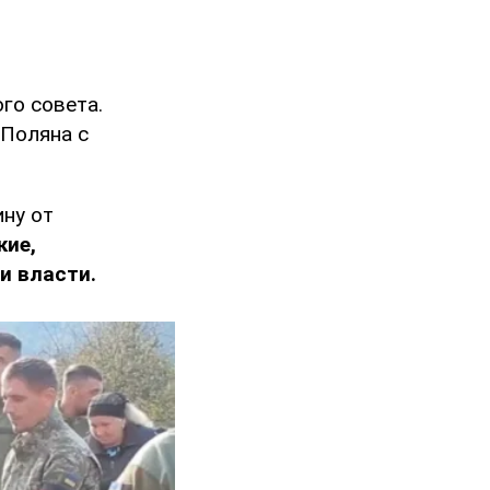
го совета.
Поляна с
ну от
кие,
и власти.