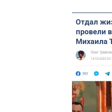
Отдал жиз
провели в
Михаила Т
Олег Шевче
14.10.2023 23:
303