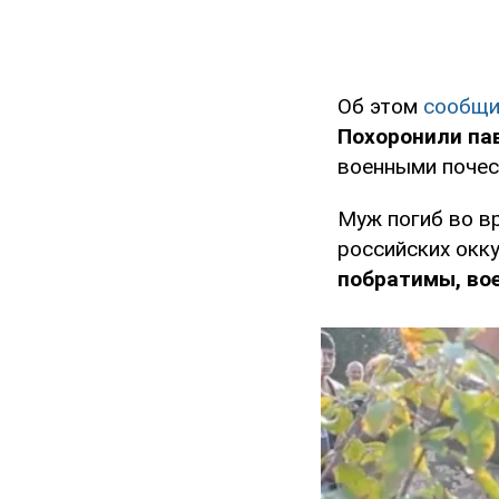
Об этом
сообщи
Похоронили па
военными почес
Муж погиб во в
российских окк
побратимы, во