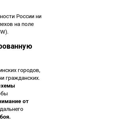
ности России ни
пехов на поле
SW).
ированную
инских городов,
ни гражданских.
схемы
обы
нимание от
 дальнего
боя.