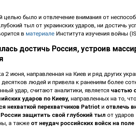
й целью было и отвлечение внимания от неспособ
лубокий тыл от украинских ударов, ни достичь ус
ворится в
материале
Института изучения войны (I
илась достичь Россия, устроив масс
я
а 2 июня, направленная на Киев и ряд других укра
 десятков людей и привела к ранениям более сот
нный удар, считают аналитики, является
частью 
ийских ударов по Киеву,
направленных на то, чт
я нехваткой перехватчиков Patriot
и
отвлечь в
 России защитить свой глубокий тыл
от ударов
ны, а также
от неудач российских войск на поле 