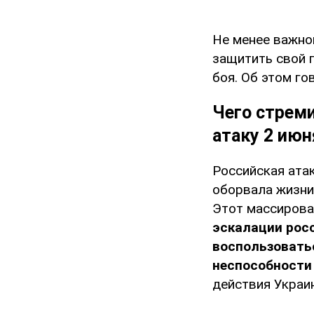
Не менее важно
защитить свой г
боя. Об этом го
Чего стрем
атаку 2 июн
Российская атак
оборвала жизни
Этот массирова
эскалации росс
воспользоватьс
неспособности
действия Украи