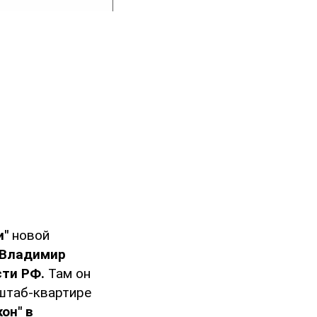
и"
новой
Владимир
сти РФ.
Там он
 штаб-квартире
он" в