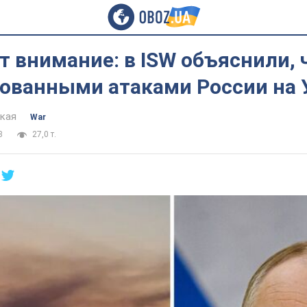
 внимание: в ISW объяснили, 
рованными атаками России на 
цкая
War
3
27,0 т.