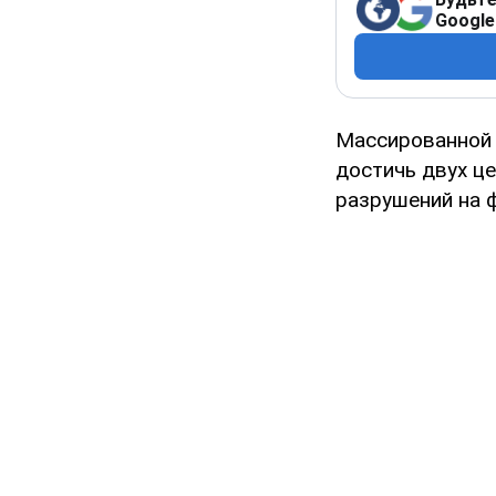
Google
Массированной
достичь двух ц
разрушений на ф