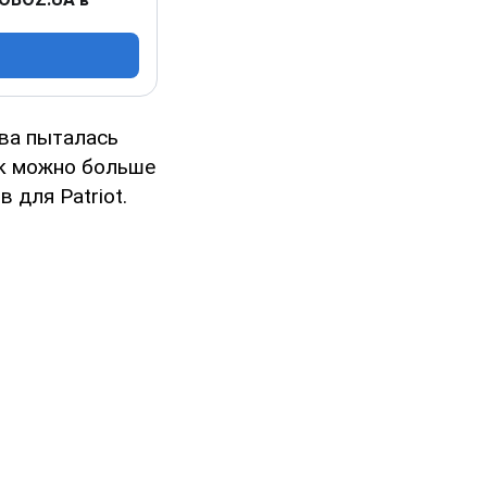
ква пыталась
ак можно больше
 для Patriot.