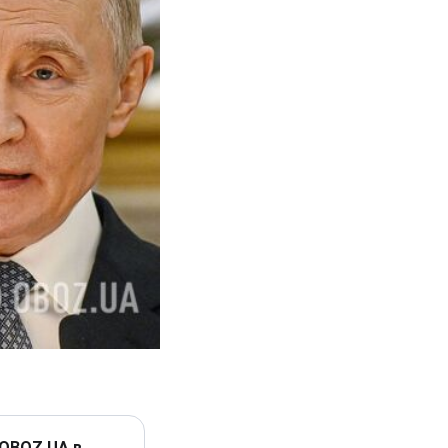
 OBOZ.UA в