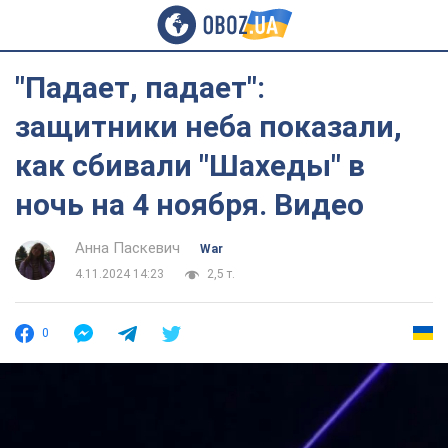
"Падает, падает":
защитники неба показали,
как сбивали "Шахеды" в
ночь на 4 ноября. Видео
Анна Паскевич
War
4.11.2024 14:23
2,5 т.
0