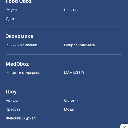
Food Oboz
Рецепты
Напитки
Диеты
Экономика
Рынки и компании
Mакроэкономика
MedOboz
Новости медицины
MAMACLUB
Шоу
Афиша
Сплетни
Красота
Мода
Женский Журнал