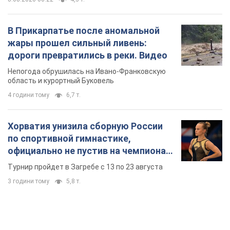
В Прикарпатье после аномальной
жары прошел сильный ливень:
дороги превратились в реки. Видео
Непогода обрушилась на Ивано-Франковскую
область и курортный Буковель
4 години тому
6,7 т.
Хорватия унизила сборную России
по спортивной гимнастике,
официально не пустив на чемпионат
Европы основных спортсменов
Турнир пройдет в Загребе с 13 по 23 августа
3 години тому
5,8 т.