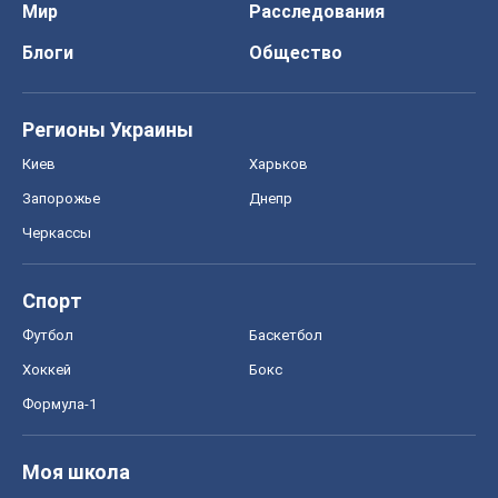
Черкассы
Спорт
Футбол
Баскетбол
Хоккей
Бокс
Формула-1
Моя школа
ГДЗ
Учебники
Онлайн уроки
ДПА
ЗНО
НМТ
СНГ решебники
Авто
Тест Драйв
Электромобили