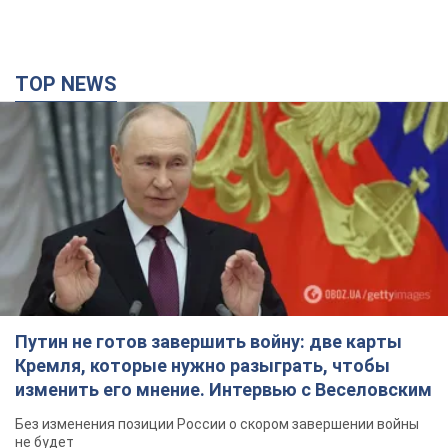
Путин не готов завершить войну: две карты
Кремля, которые нужно разыграть, чтобы
изменить его мнение. Интервью с Веселовским
Без изменения позиции России о скором завершении войны
не будет
3 часа назад
20,9 т.
Дроны атаковали НПЗ в Нижнекамске: после
взрывов был виден дым. Видео
Местные жители активно публиковали фото и видео
2 часа назад
3,6 т.