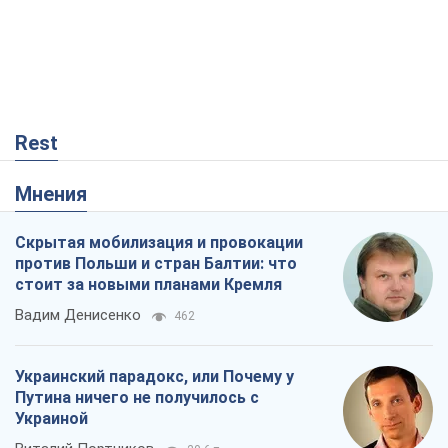
Скрытая мобилизация и провокации
против Польши и стран Балтии: что
стоит за новыми планами Кремля
Вадим Денисенко
462
Украинский парадокс, или Почему у
Путина ничего не получилось с
Украиной
Виталий Портников
20,6 т.
РФ, говорит турецкий МИД, нанесет по
Украине ядерный удар (а Киев мэр
уничтожает и без этого)
Александр Кирш
48