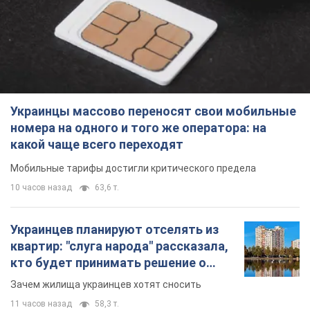
какой чаще всего переходят
Мобильные тарифы достигли критического предела
10 часов назад
63,6 т.
Украинцев планируют отселять из
квартир: "слуга народа" рассказала,
кто будет принимать решение о
сносе домов
Зачем жилища украинцев хотят сносить
11 часов назад
58,3 т.
Украинцы массово покупают
дорогие новые авто: сколько стоит
самая популярная модель
Какие марки авто предпочитают приобретать
жители Украины
11 часов назад
37,5 т.