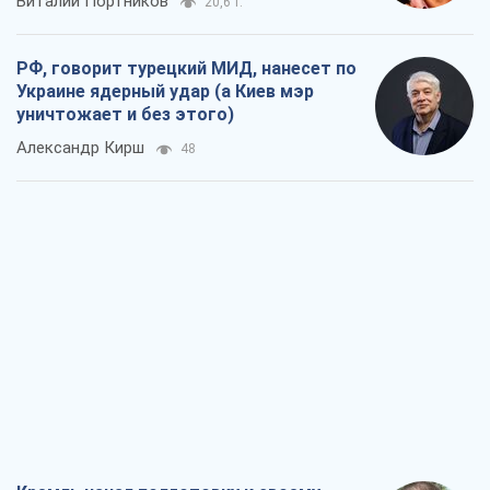
Кремль начал подготовку к своему
"последнему рывку"
Костянтин Машовець
7,3 т.
Дух Анкориджа окончательно
испарился
Виктор Андрусив
6,7 т.