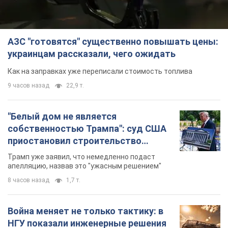
АЗС "готовятся" существенно повышать цены:
украинцам рассказали, чего ожидать
Как на заправках уже переписали стоимость топлива
9 часов назад
22,9 т.
"Белый дом не является
собственностью Трампа": суд США
приостановил строительство
бального зала стоимостью 400 млн
Трамп уже заявил, что немедленно подаст
долларов
апелляцию, назвав это "ужасным решением"
8 часов назад
1,7 т.
Война меняет не только тактику: в
НГУ показали инженерные решения