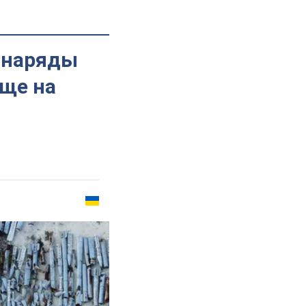
 снаряды
еще на