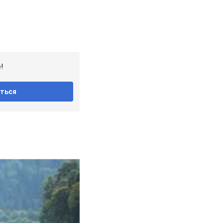
!
ться