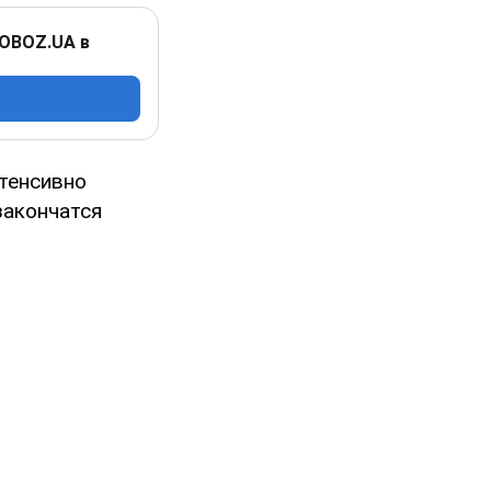
 OBOZ.UA в
нтенсивно
закончатся