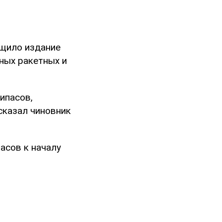
бщило издание
нных ракетных и
рипасов,
сказал чиновник
асов к началу