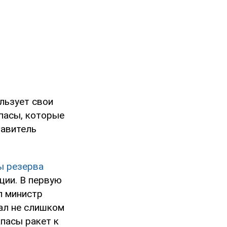
льзует свои
пасы, которые
тавитель
ы резерва
ции. В первую
л министр
ал не слишком
апасы ракет к