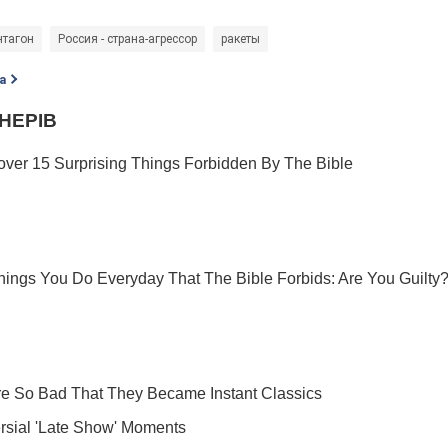
нтагон
Россия - страна-агрессор
ракеты
а