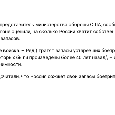
 представитель министерства обороны США, соо
агоне оценили, на сколько России хватит собстве
 запасов.
е войска. – Ред.) тратят запасы устаревших боеп
оторых были произведены более 40 лет назад", – 
нимности.
дсчитали, что Россия сожжет свои запасы боеприп