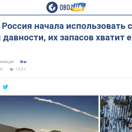
 Россия начала использовать
 давности, их запасов хватит 
анищук
War
37
13,0 т.