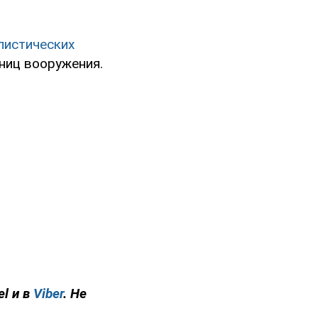
листических
ниц вооружения.
el и в
Viber
. Не