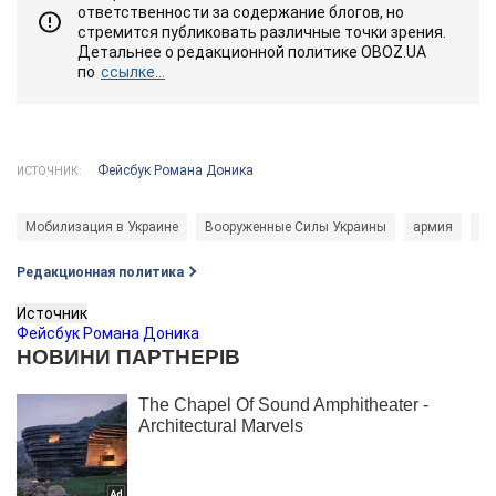
ответственности за содержание блогов, но
стремится публиковать различные точки зрения.
Детальнее о редакционной политике OBOZ.UA
по
ссылке...
Фейсбук Романа Доника
ИСТОЧНИК:
Мобилизация в Украине
Вооруженные Силы Украины
армия
во
Редакционная политика
Источник
Фейсбук Романа Доника