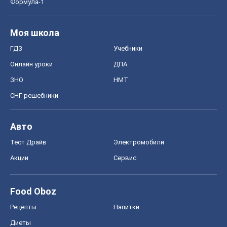
Авто
Тест Драйв
Электромобили
Акции
Сервис
Food Oboz
Рецепты
Напитки
Диеты
Экономика
Рынки и компании
Mакроэкономика
MedOboz
Новости медицины
MAMACLUB