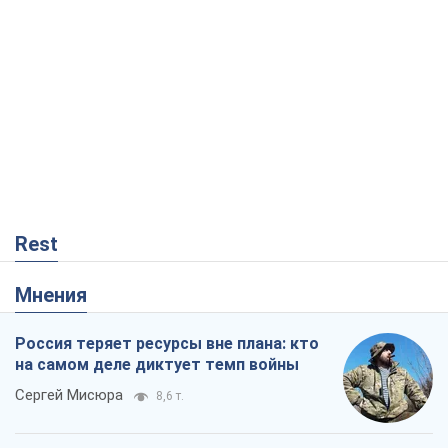
Rest
Мнения
Россия теряет ресурсы вне плана: кто
на самом деле диктует темп войны
Сергей Мисюра
8,6 т.
"Мы уже переживали и худшее":
Украине не стоит поддаваться
отчаянию из-за ракетного террора
Сергей Марченко, эксперт
8,1 т.
Запад проспал угрозу: Россия может
проверить НАТО войной