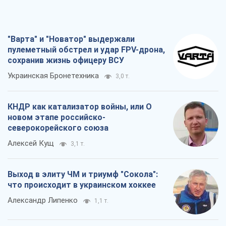
КНДР как катализатор войны, или О
новом этапе российско-
северокорейского союза
Алексей Кущ
3,1 т.
Выход в элиту ЧМ и триумф "Сокола":
что происходит в украинском хоккее
Александр Липенко
1,1 т.
Что ожидает украинцев в 2026-2028
годах? Основные выводы из новых
прогнозов от НБУ
Василий Фурман
21,5 т.
Все мнения