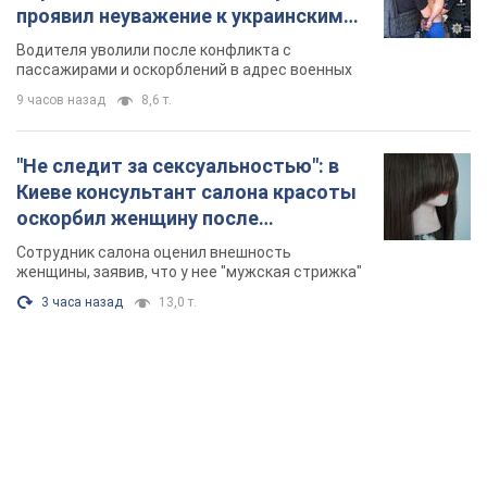
оскорбил женщину после
химиотерапии, разгорелся скандал.
Сотрудник салона оценил внешность
Фото
женщины, заявив, что у нее "мужская стрижка"
3 часа назад
13,0 т.
TOP NEWS