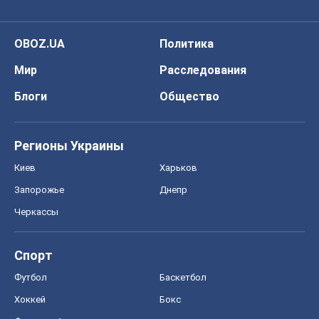
Регионы Украины
Киев
Харьков
Запорожье
Днепр
Черкассы
Спорт
Футбол
Баскетбол
Хоккей
Бокс
Формула-1
Моя школа
ГДЗ
Учебники
Онлайн уроки
ДПА
ЗНО
НМТ
СНГ решебники