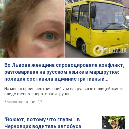
Во Львове женщина спровоцировала конфликт,
разговаривая на русском языке в маршрутке:
полиция составила административный
протокол. Видео
На место происшествия прибыли патрульные полицейские и
следственно-оперативная группа
6 часов назад
9,7 т.
"Воюют, потому что глупы": в
Черновцах водитель автобуса
проявил неуважение к украинским
военным и поплатился за это.
Водителя уволили после конфликта с
Видео
пассажирами и оскорблений в адрес военных
9 часов назад
8,6 т.
"Не следит за сексуальностью": в
Киеве консультант салона красоты