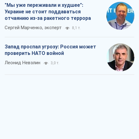
Леонид Невзлин
3,0 т.
"Варта" и "Новатор" выдержали
пулеметный обстрел и удар FPV-дрона,
сохранив жизнь офицеру ВСУ
Украинская Бронетехника
3,0 т.