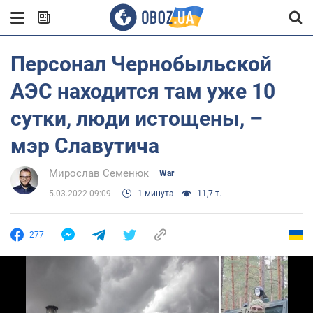
Персонал Чернобыльской
АЭС находится там уже 10
сутки, люди истощены, –
мэр Славутича
Мирослав Семенюк
War
5.03.2022 09:09
1 минута
11,7 т.
277