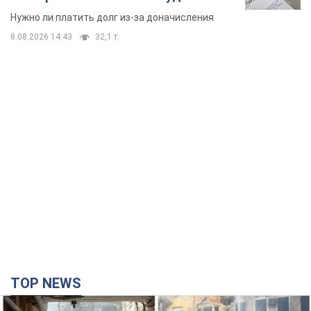
вынес неожиданное решение
Нужно ли платить долг из-за доначисления
8.08.2026 14:43
32,1 т.
TOP NEWS