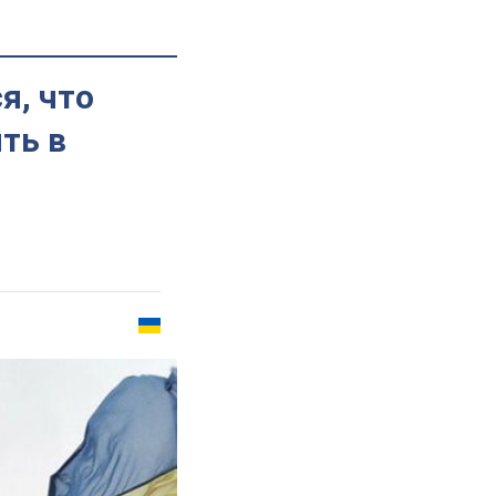
я, что
ть в