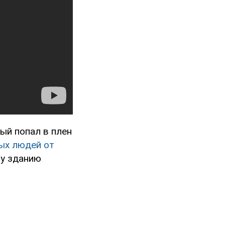
рый попал в плен
ных людей от
му зданию