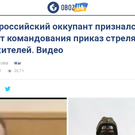
российский оккупант призналс
т командования приказ стреля
ителей. Видео
кова
War
2
20,7 т.