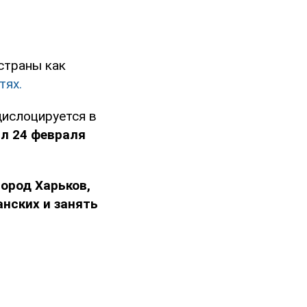
 страны как
тях.
дислоцируется в
ыл 24 февраля
ород Харьков,
нских и занять