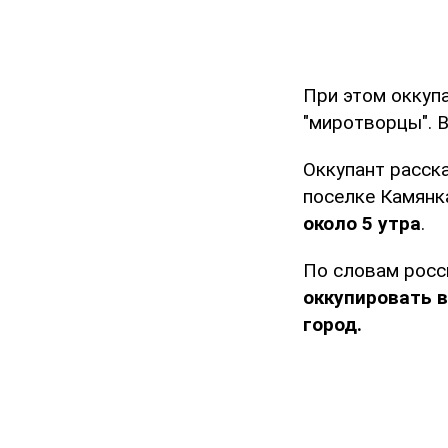
При этом оккупа
"миротворцы". 
Оккупант расска
поселке Камянк
около 5 утра
.
По словам росс
оккупировать 
город.