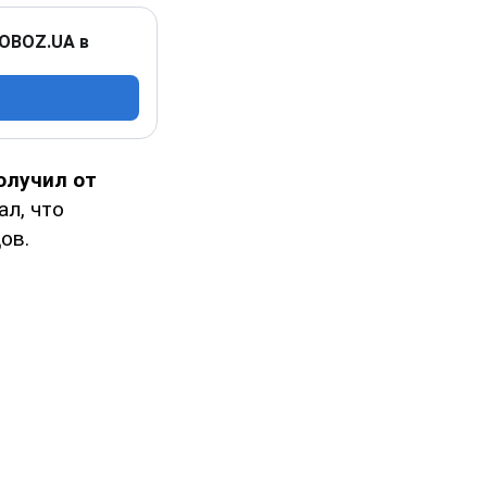
 OBOZ.UA в
олучил от
ал, что
ов.