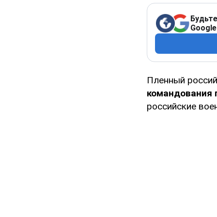
Будьте
Google
Пленный россий
командования 
российские воен