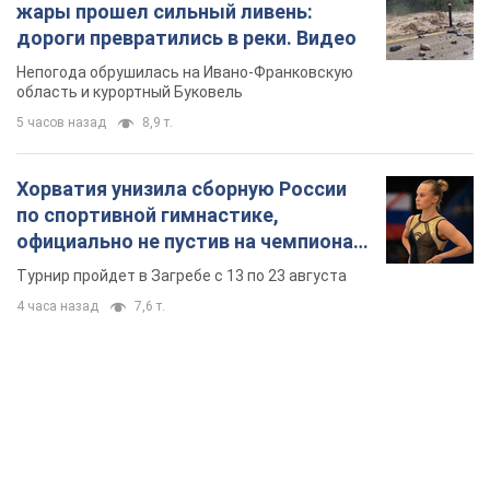
жары прошел сильный ливень:
дороги превратились в реки. Видео
Непогода обрушилась на Ивано-Франковскую
область и курортный Буковель
5 часов назад
8,9 т.
Хорватия унизила сборную России
по спортивной гимнастике,
официально не пустив на чемпионат
Европы основных спортсменов
Турнир пройдет в Загребе с 13 по 23 августа
4 часа назад
7,6 т.