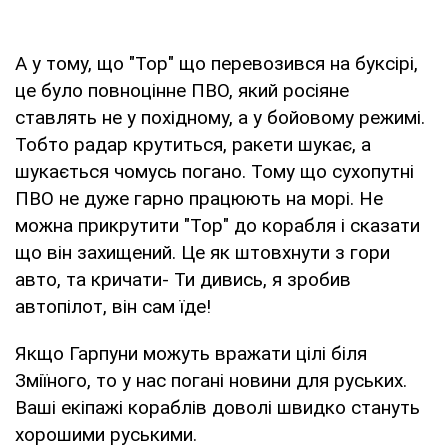
А у тому, що "Тор" що перевозився на буксірі,
це було повноцінне ПВО, який росіяне
ставлять не у похідному, а у бойовому режимі.
Тобто радар крутиться, ракети шукає, а
шукається чомусь погано. Тому що сухопутні
ПВО не дуже гарно працюють на морі. Не
можна прикрутити "Тор" до корабля і сказати
що він захищений. Це як штовхнути з гори
авто, та кричати- Ти дивись, я зробив
автопілот, він сам їде!
Якщо Гарпуни можуть вражати цілі біля
Зміїного, то у нас погані новини для руських.
Ваші екіпажі кораблів доволі швидко стануть
хорошими руськими.