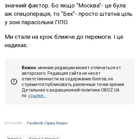
значний фактор. Бо якщо "Москва"- це була
аж спецоперація, то "Бех"- просто штатна ціль
у зоні парасольки ППО.
Ми стали на крок ближче до перемоги. І це
надихає.
Важно:
мнение редакции может отличаться от
авторского. Редакция сайта не несет
ответственности за содержание блогов, но
стремится публиковать различные точки зрения.
Детальнее о редакционной политике OBOZ.UA
по
ссылке...
Facebook Сержа Марко
ИСТОЧНИК:
Украина
Война в Украине