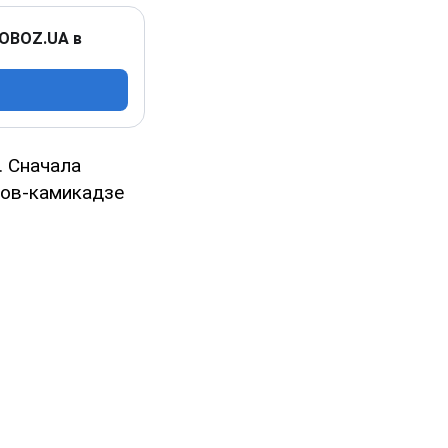
 OBOZ.UA в
. Сначала
нов-камикадзе