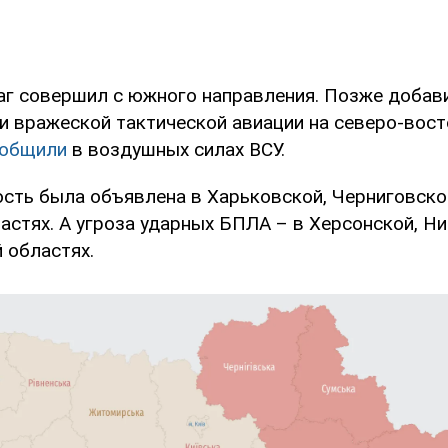
аг совершил с южного направления. Позже добав
ти вражеской тактической авиации на северо-вос
общили
в воздушных силах ВСУ.
ость была объявлена в Харьковской, Черниговско
астях. А угроза ударных БПЛА – в Херсонской, Н
 областях.