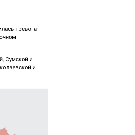
илась тревога
точном
й, Сумской и
иколаевской и