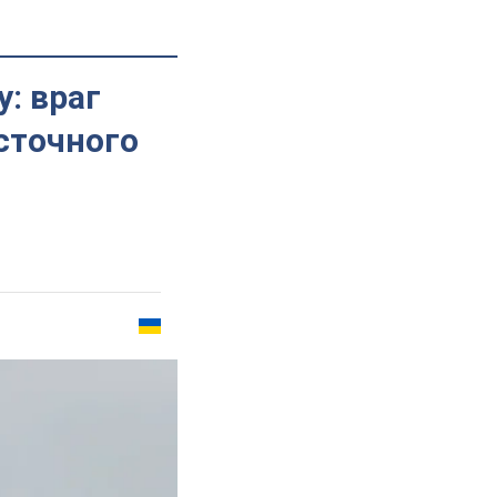
: враг
сточного