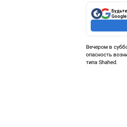
Будьте
Google
Вечером в суббо
опасность возн
типа Shahed.