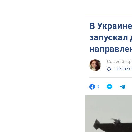
В Украине
запускал 
направле
София Закр
3.12.2023 
0