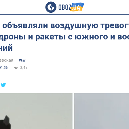
 объявляли воздушную тревогу
дроны и ракеты с южного и во
ний
евская
War
01:56
3,4 т.