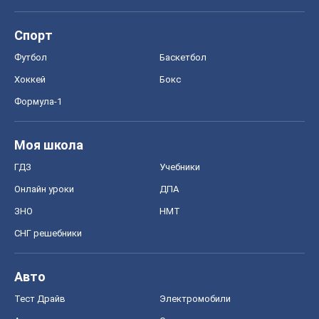
ЗНО
НМТ
СНГ решебники
Авто
Тест Драйв
Электромобили
Акции
Сервис
Food Oboz
Рецепты
Напитки
Диеты
Экономика
Рынки и компании
Mакроэкономика