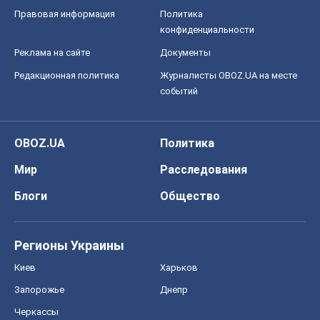
Регионы Украины
Киев
Харьков
Запорожье
Днепр
Черкассы
Спорт
Футбол
Баскетбол
Хоккей
Бокс
Формула-1
Моя школа
ГДЗ
Учебники
Онлайн уроки
ДПА