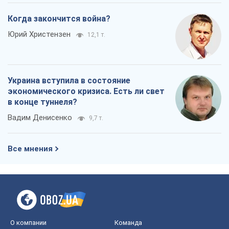
Все мнения
О компании
Команда
Правовая информация
Политика
конфиденциальности
Реклама на сайте
Документы
Редакционная политика
Журналисты OBOZ.UA на месте
событий
OBOZ.UA
Политика
Мир
Расследования
Блоги
Общество