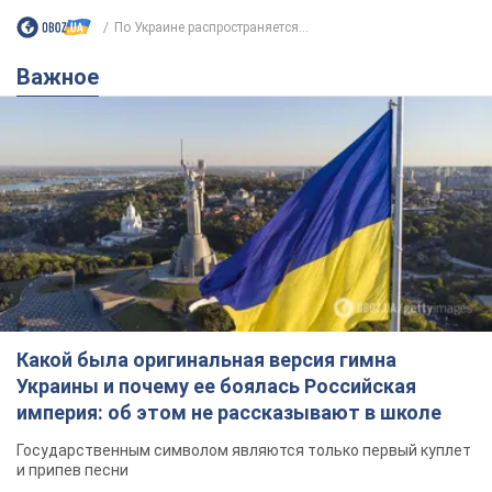
Какой была оригинальная версия гимна
Украины и почему ее боялась Российская
империя: об этом не рассказывают в школе
Государственным символом являются только первый куплет
и припев песни
3 години тому
14,0 т.
Александру Пономареву – 53: что
известно о трех детях секс-
символа 90-х и как они выглядят
Несмотря на развитие карьеры, артист не
забывал о личном счастье
9 годин тому
8,3 т.
В ПриватБанке рассказали,
действительны ли доллары 1996