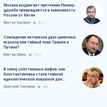
В плену собственных мифов: как
Константиновка стала главной
идеологической ловушкой для
российских оккупантов
Дмитрий Снегирев
462
Рекрутинг: обновленный и, похоже,
полезный вражеский опыт, или
Диалектика требовательной трусости