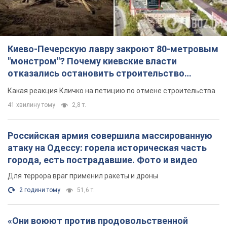
атаку на Одессу: горела историческая часть
города, есть пострадавшие. Фото и видео
Для террора враг применил ракеты и дроны
2 години тому
51,6 т.
«Они воюют против продовольственной
безопасности мира!» Зеленский заявил, что
российская армия вновь обстреляла порт в
Одессе
Только за неделю против Украины было применено десятки
ракет, большинство из которых – баллистические
годину тому
393