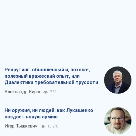
Александр Кирш
720
Ни оружия, ни людей: как Лукашенко
создает новую армию
Игар Тышкевич
16,2 т.
Когда закончится война?
Юрий Христензен
12,1 т.
Украина вступила в состояние
экономического кризиса. Есть ли свет
в конце туннеля?
Вадим Денисенко
9,7 т.