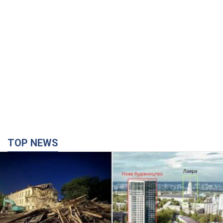
TOP NEWS
Киево-Печерскую лавру закроют 80-метровым
"монстром"? Почему киевские власти
отказались остановить строительство
небоскреба "московского верующего"
Какая реакция Кличко на петицию по отмене строительства
41 хвилину тому
2,8 т.
Российская армия совершила массированную