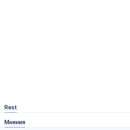
Rest
Мнения
Москва выдвигает претензии Пекину:
дружба превращается в зависимость
России от Китая
Виктор Каспрук
2,3 т.
Совпадение интересов двух циничных
игроков или тайный план Трампа и
Путина?
Виктор Швец
15,2 т.