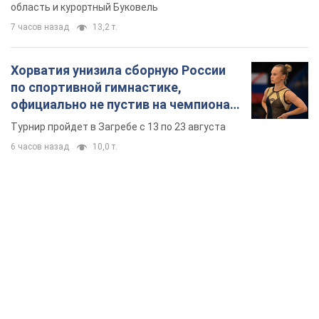
область и курортный Буковель
7 часов назад
13,2 т.
Хорватия унизила сборную России
по спортивной гимнастике,
официально не пустив на чемпионат
Европы основных спортсменов
Турнир пройдет в Загребе с 13 по 23 августа
6 часов назад
10,0 т.