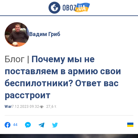
Вадим Гриб
Блог |
Почему мы не
поставляем в армию свои
беспилотники? Ответ вас
расстроит
War
7.12.2023 09:32
27,6 т.
44