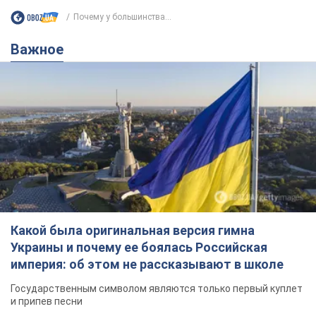
Какой была оригинальная версия гимна
Украины и почему ее боялась Российская
империя: об этом не рассказывают в школе
Государственным символом являются только первый куплет
и припев песни
4 часа назад
16,2 т.
Александру Пономареву – 53: что
известно о трех детях секс-
символа 90-х и как они выглядят
Несмотря на развитие карьеры, артист не
забывал о личном счастье
9 часов назад
8,5 т.