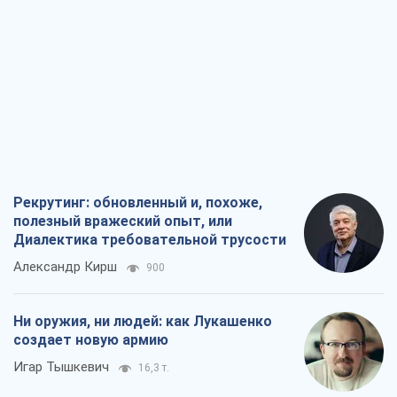
Рекрутинг: обновленный и, похоже,
полезный вражеский опыт, или
Диалектика требовательной трусости
Александр Кирш
900
Ни оружия, ни людей: как Лукашенко
создает новую армию
Игар Тышкевич
16,3 т.
Когда закончится война?
Юрий Христензен
12,2 т.
Украина вступила в состояние
экономического кризиса. Есть ли свет