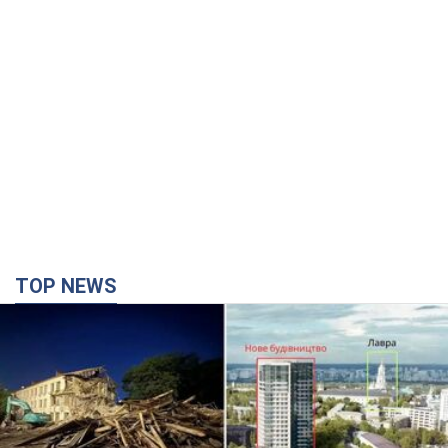
TOP NEWS
Киево-Печерскую лавру закроют 80-метровым
"монстром"? Почему киевские власти
отказались остановить строительство
небоскреба "московского верующего"
Какая реакция Кличко на петицию по отмене строительства