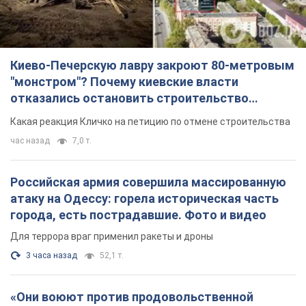
час назад
7,0 т.
Российская армия совершила массированную
атаку на Одессу: горела историческая часть
города, есть пострадавшие. Фото и видео
Для террора враг применил ракеты и дроны
3 часа назад
52,1 т.
«Они воюют против продовольственной
безопасности мира!» Зеленский заявил, что
российская армия вновь обстреляла порт в
Одессе
Только за неделю против Украины было применено десятки
ракет, большинство из которых – баллистические
час назад
582