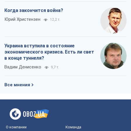
в конце туннеля?
Вадим Денисенко
9,7 т.
Все мнения
О компании
Команда
Правовая информация
Политика
конфиденциальности
Реклама на сайте
Документы
Редакционная политика
Журналисты OBOZ.UA на месте
событий