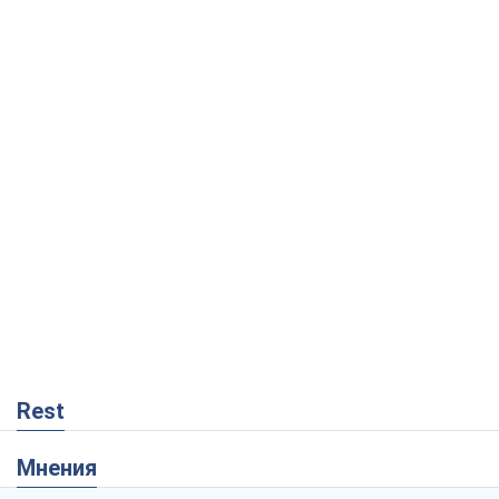
Rest
Мнения
Украинский парадокс, или Почему у
Путина ничего не получилось с
Украиной
Виталий Портников
216
Москва выдвигает претензии Пекину:
дружба превращается в зависимость
России от Китая