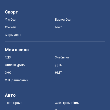
Моя школа
ГДЗ
Учебники
Онлайн уроки
ДПА
ЗНО
НМТ
СНГ решебники
Авто
Тест Драйв
Электромобили
Акции
Сервис
Food Oboz
Рецепты
Напитки
Диеты
Экономика