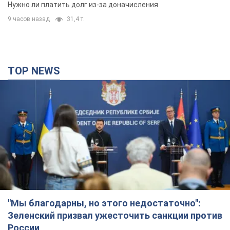
вынес неожиданное решение
Нужно ли платить долг из-за доначисления
9 часов назад
31,4 т.
TOP NEWS
"Мы благодарны, но этого недостаточно":
Зеленский призвал ужесточить санкции против
России