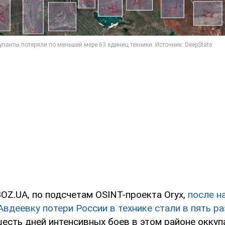
OZ.UA, по подсчетам OSINT-проекта Oryx,
после н
Авдеевку потери России в технике стали в пять р
есть дней интенсивных боев в этом районе окку