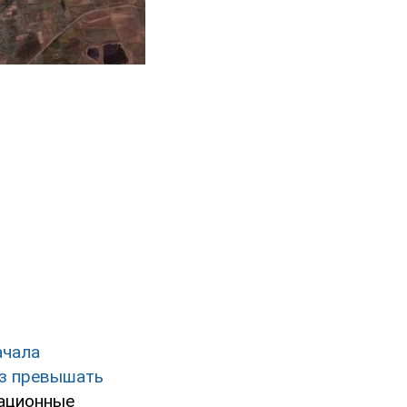
ачала
аз превышать
пационные