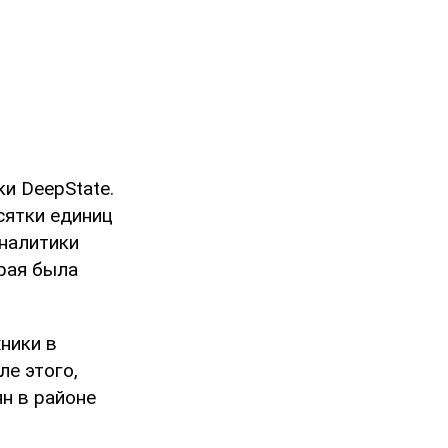
и DeepState.
сятки единиц
Аналитики
орая была
.
ники в
ле этого,
н в районе