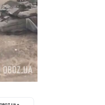
 OBOZ.UA в