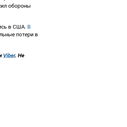
 сил обороны
ись в США.
В
альные потери в
и
Viber
. Не