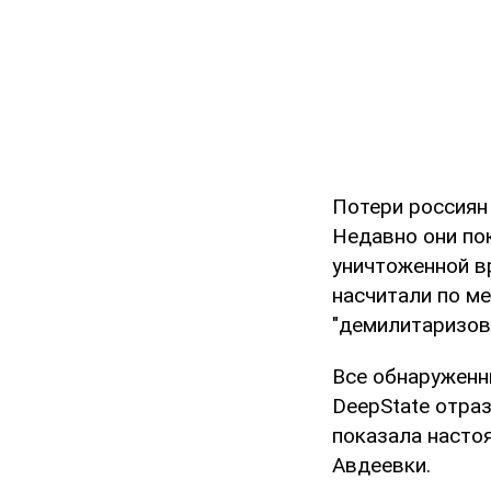
Потери россиян
Недавно они по
уничтоженной в
насчитали по м
"демилитаризов
Все обнаруженн
DeepState отраз
показала насто
Авдеевки.