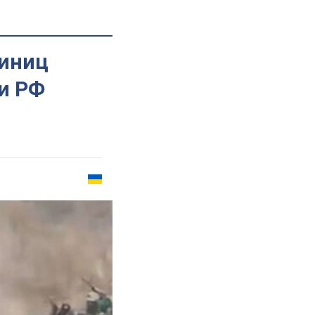
диниц
ри РФ