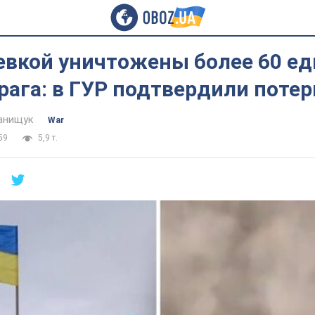
евкой уничтожены более 60 е
рага: в ГУР подтвердили поте
анищук
War
59
5,9 т.