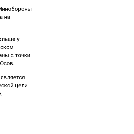
 Минобороны
а на
ольше у
вском
аны с точки
 Юсов.
 является
еской цели
.