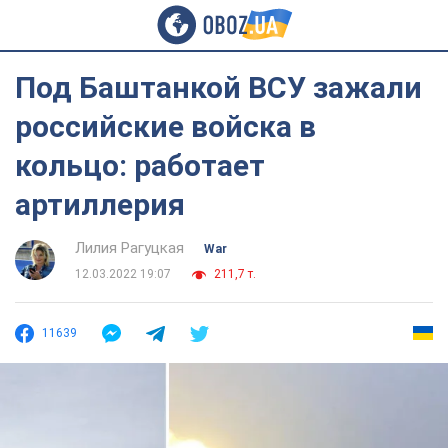
Под Баштанкой ВСУ зажали
российские войска в
кольцо: работает
артиллерия
Лилия Рагуцкая
War
12.03.2022 19:07
211,7 т.
11639