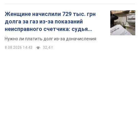
Женщине начислили 729 тыс. грн
долга за газ из-за показаний
неисправного счетчика: судья
вынес неожиданное решение
Нужно ли платить долг из-за доначисления
8.08.2026 14:43
32,4 т.