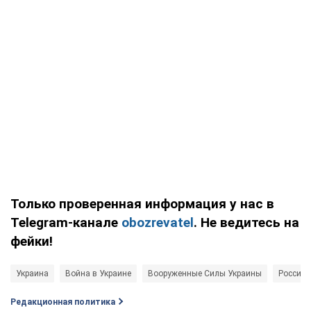
Только проверенная информация у нас в
Telegram-канале
obozrevatel
. Не ведитесь на
фейки!
Украина
Война в Украине
Вооруженные Силы Украины
Россия -
Редакционная политика