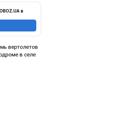
 OBOZ.UA в
емь вертолетов
одроме в селе