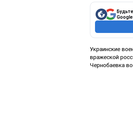
Будьте
Google
Украинские вое
вражеской росс
Чернобаевка во