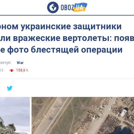
оном украинские защитники
ли вражеские вертолеты: поя
е фото блестящей операции
ничук
War
03
158,6 т.