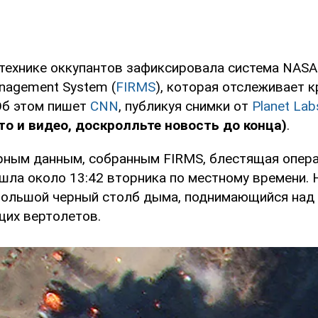
технике оккупантов зафиксировала система NASA F
nagement System (
FIRMS
), которая отслеживает 
 Об этом пишет
CNN
, публикуя снимки от
Planet Lab
о и видео, доскролльте новость до конца)
.
рным данным, собранным FIRMS, блестящая опер
шла около 13:42 вторника по местному времени. 
большой черный столб дыма, поднимающийся над
щих вертолетов.