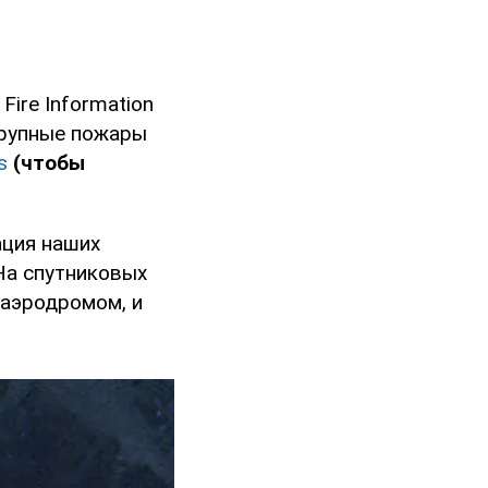
ire Information
крупные пожары
s
(чтобы
ация наших
На спутниковых
 аэродромом, и