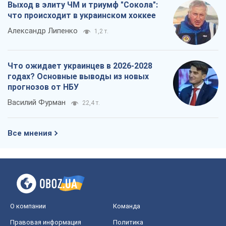
Василий Фурман
22,4 т.
Все мнения
О компании
Команда
Правовая информация
Политика
конфиденциальности
Реклама на сайте
Документы
Редакционная политика
Журналисты OBOZ.UA на месте
событий
OBOZ.UA
Политика