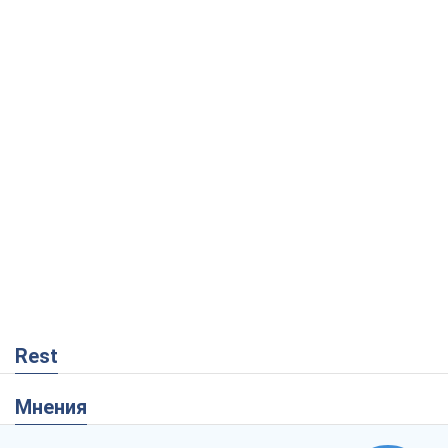
Rest
Мнения
Россия теряет ресурсы вне плана: кто
на самом деле диктует темп войны
Сергей Мисюра
8,9 т.
"Мы уже переживали и худшее":
Украине не стоит поддаваться
отчаянию из-за ракетного террора