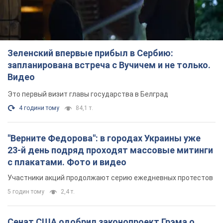
4 години тому
84,1 т.
"Верните Федорова": в городах Украины уже
23-й день подряд проходят массовые митинги
с плакатами. Фото и видео
Участники акций продолжают серию ежедневных протестов
5 годин тому
2,4 т.
Сенат США одобрил законопроект Грэма о
санкциях против России: что дальше
Документ предусматривает новые экономические
ограничения
5 годин тому
4,8 т.