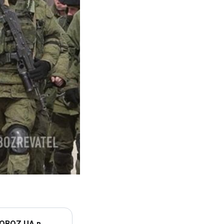
 OBOZ.UA в