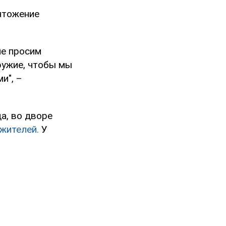
ичтожение
не просим
ружие, чтобы мы
и", –
а, во дворе
жителей.
У