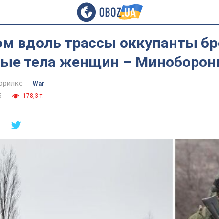
ом вдоль трассы оккупанты б
ые тела женщин – Миноборо
орилко
War
5
178,3 т.