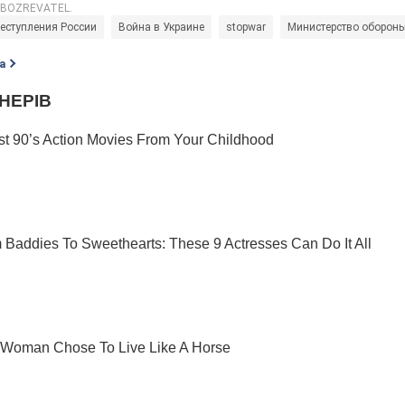
еступления России
Война в Украине
stopwar
Министерство оборон
а