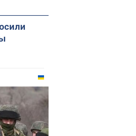
росили
ны