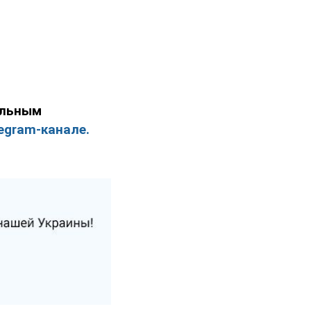
ельным
egram-канале.