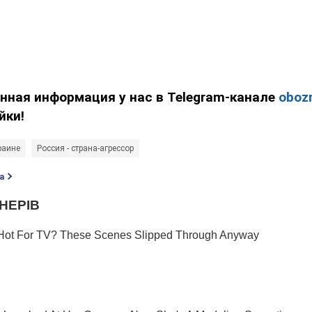
нная информация у нас в Telegram-канале
obozr
йки!
раине
Россия - страна-агрессор
а