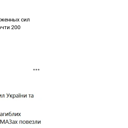
женных сил
очти 200