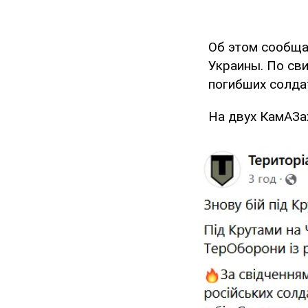
Об этом сообща
Украины. По св
погибших солда
На двух КамАЗах