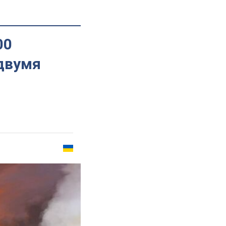
00
 двумя