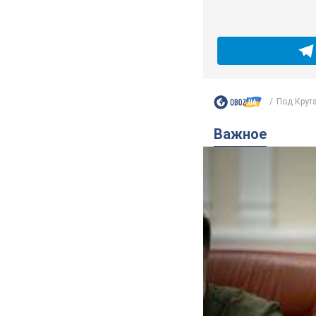
Под Крута
Важное