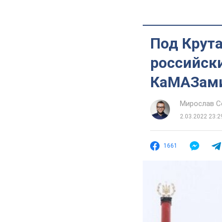
Под Крут
российски
КаМАЗам
Мирослав 
2.03.2022 23:2
1661