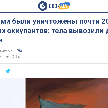
ами были уничтожены почти 2
х оккупантов: тела вывозили
и
Семенюк
War
9
45,6 т.