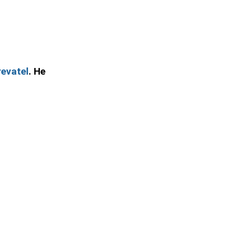
evatel
. Не