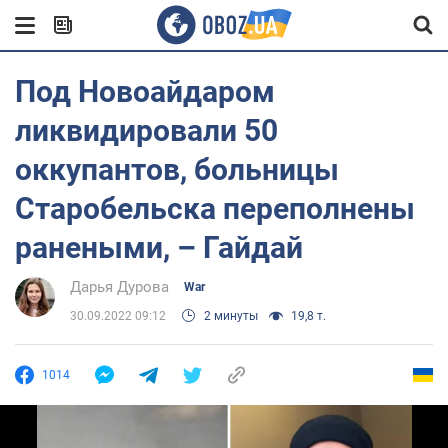
Под Новоайдаром
ликвидировали 50
оккупантов, больницы
Старобельска переполнены
ранеными, – Гайдай
Дарья Дурова
War
30.09.2022 09:12
2 минуты
19,8 т.
1014