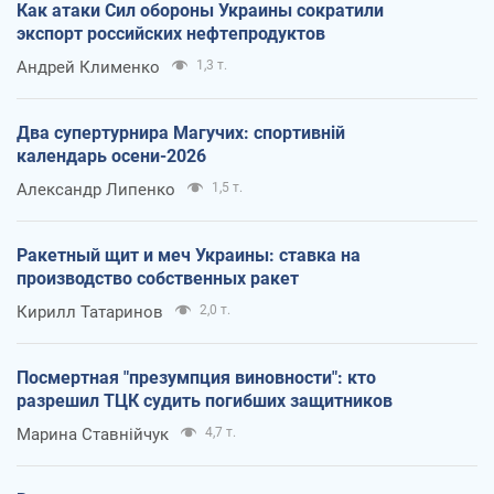
Как атаки Сил обороны Украины сократили
экспорт российских нефтепродуктов
Андрей Клименко
1,3 т.
Два супертурнира Магучих: спортивній
календарь осени-2026
Александр Липенко
1,5 т.
Ракетный щит и меч Украины: ставка на
производство собственных ракет
Кирилл Татаринов
2,0 т.
Посмертная "презумпция виновности": кто
разрешил ТЦК судить погибших защитников
Марина Ставнійчук
4,7 т.