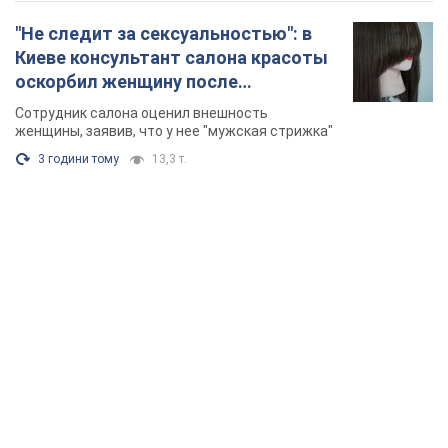
"Не следит за сексуальностью": в
Киеве консультант салона красоты
оскорбил женщину после
химиотерапии, разгорелся скандал.
Сотрудник салона оценил внешность
Фото
женщины, заявив, что у нее "мужская стрижка"
3 години тому
13,3 т.