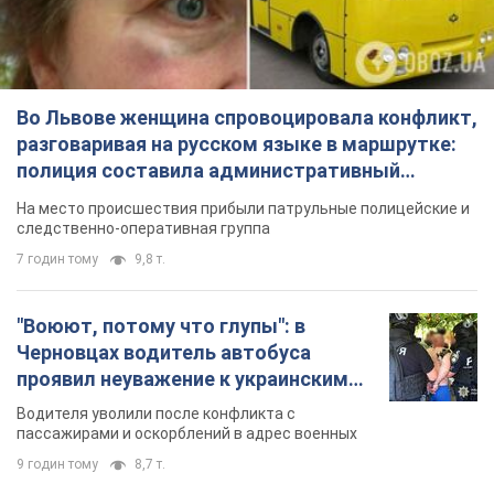
Во Львове женщина спровоцировала конфликт,
разговаривая на русском языке в маршрутке:
полиция составила административный
протокол. Видео
На место происшествия прибыли патрульные полицейские и
следственно-оперативная группа
7 годин тому
9,8 т.
"Воюют, потому что глупы": в
Черновцах водитель автобуса
проявил неуважение к украинским
военным и поплатился за это.
Водителя уволили после конфликта с
Видео
пассажирами и оскорблений в адрес военных
9 годин тому
8,7 т.