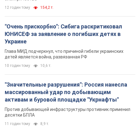
12 годин тому
154,2 т.
"Очень прискорбно": Сибига раскритиковал
ЮНИСЕФ за заявление о погибших детях в
Украине
Глава МИД подчеркнул, что причиной гибели украинских
детей является война, развязанная РФ
10 годин тому
10,6 т.
"Значительные разрушения": Россия нанесла
массированный удар по добывающим
активам и буровой площадке "Укрнафты"
Против добывающей инфраструктуры противник применил
десятки БПЛА
11 годин тому
8,9 т.