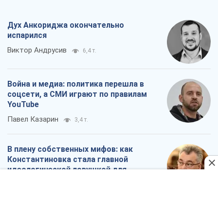
Дух Анкориджа окончательно
испарился
Виктор Андрусив
6,4 т.
Война и медиа: политика перешла в
соцсети, а СМИ играют по правилам
YouTube
Павел Казарин
3,4 т.
В плену собственных мифов: как
Константиновка стала главной
идеологической ловушкой для
российских оккупантов
Дмитрий Снегирев
7,0 т.
Рекрутинг: обновленный и, похоже,