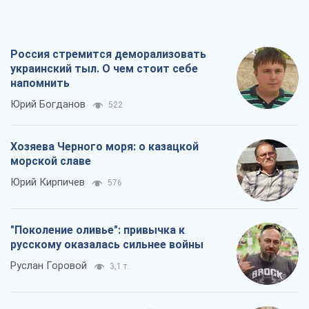
Хозяева Черного моря: о казацкой
морской славе
Юрий Кирпичев
576
"Поколение оливье": привычка к
русскому оказалась сильнее войны
Руслан Горовой
3,1 т.
Вот конечная цель российского
массированного удара
Игорь Чернецкий
4,4 т.
Все мнения