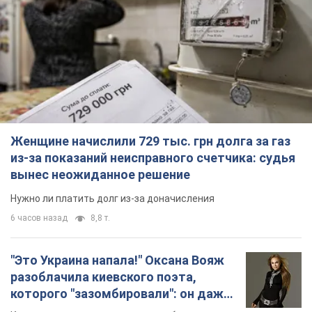
Женщине начислили 729 тыс. грн долга за газ
из-за показаний неисправного счетчика: судья
вынес неожиданное решение
Нужно ли платить долг из-за доначисления
6 часов назад
8,8 т.
"Это Украина напала!" Оксана Вояж
разоблачила киевского поэта,
которого "зазомбировали": он даже
русского не знал, а теперь хочет
Как отметила артистка, писатель был
геноцида украинцев
поклонником Украины, но после переезда в РФ
ему "промыли мозги"
4 часа назад
6,1 т.
"Был обессилен": в Украине спасли
раненого грифа, выбравшего для
себя нетипичный маршрут. Фото