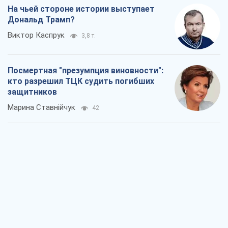
Марина Ставнійчук
42
Россия стремится деморализовать
украинский тыл. О чем стоит себе
напомнить
Юрий Богданов
522