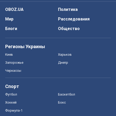
Киев
Харьков
Запорожье
Днепр
Черкассы
Спорт
Футбол
Баскетбол
Хоккей
Бокс
Формула-1
Моя школа
ГДЗ
Учебники
Онлайн уроки
ДПА
ЗНО
НМТ
СНГ решебники