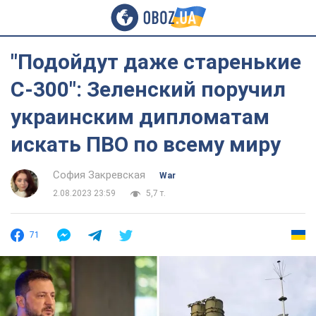
"Подойдут даже старенькие
С-300": Зеленский поручил
украинским дипломатам
искать ПВО по всему миру
София Закревская
War
2.08.2023 23:59
5,7 т.
71