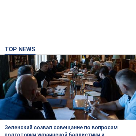
Зеленский созвал совещание по вопросам
подготовки украинской баллистики и
антибаллистической программы FREYJA: какие
решения готовятся
В Киеве рассчитывают на успешное завершение проекта
FREYJA
час назад
16,2 т.
Россия нанесла удары по складам и
инфраструктуре в Днепропетровской области: