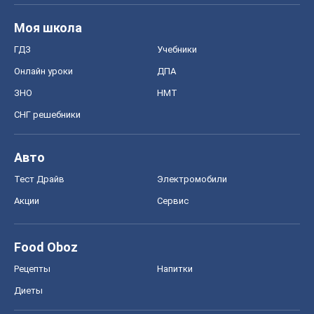
Авто
Тест Драйв
Электромобили
Акции
Сервис
Food Oboz
Рецепты
Напитки
Диеты
Экономика
Рынки и компании
Mакроэкономика
MedOboz
Новости медицины
MAMACLUB