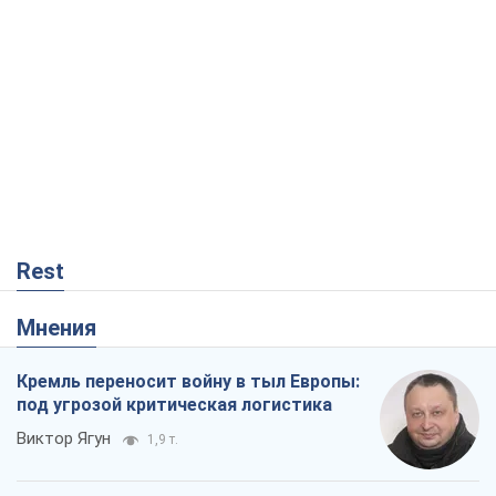
Rest
Мнения
Кремль переносит войну в тыл Европы:
под угрозой критическая логистика
Виктор Ягун
1,9 т.
На чьей стороне истории выступает
Дональд Трамп?
Виктор Каспрук
3,8 т.
Посмертная "презумпция виновности":
кто разрешил ТЦК судить погибших
защитников