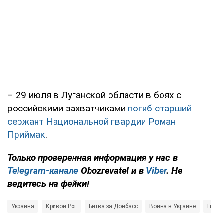
– 29 июля в Луганской области в боях с
российскими захватчиками
погиб старший
сержант Национальной гвардии Роман
Приймак
.
Только проверенная информация у нас в
Telegram-канале
Obozrevatel и в
Viber
. Не
ведитесь на фейки!
Украина
Кривой Рог
Битва за Донбасс
Война в Украине
Гиб