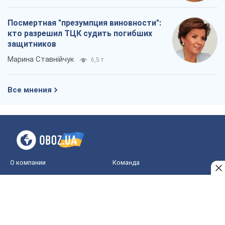
Посмертная "презумпция виновности":
кто разрешил ТЦК судить погибших
защитников
Марина Ставнійчук
6,5 т.
Все мнения
О компании
Команда
Правовая информация
Политика
конфиденциальности
Реклама на сайте
Документы
Редакционная политика
Журналисты OBOZ.UA на месте