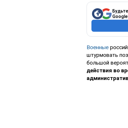
Будьте
Google
Военные
россий
штурмовать поз
большой вероя
действия во вр
административ