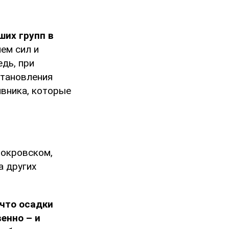
ших групп в
ем сил и
дь, при
становления
ивника, которые
Покровском,
а других
что осадки
енно – и