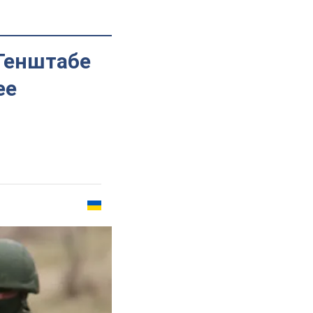
 Генштабе
ее