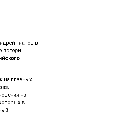
ндрей Гнатов в
е потери
ийского
к на главных
раз.
новения на
которых в
ный.