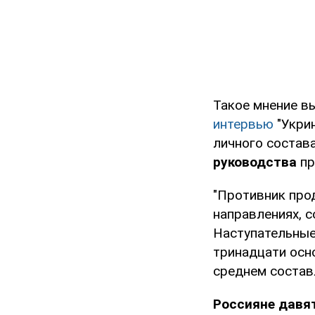
Такое мнение в
интервью
"Укрин
личного состава
руководства
пр
"Противник про
направлениях, с
Наступательные
тринадцати осн
среднем составл
Россияне давят