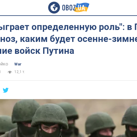
ыграет определенную роль": в
ноз, каким будет осенне-зимн
ние войск Путина
юйко
War
1
12,1 т.