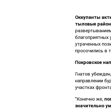
Оккупанты акт
тыловые район
развертыванием
благоприятных 
утраченных пози
просочились в 
Покровское нап
Гнатов убежден,
направлении буд
участках фронта
"Конечно же,
пог
значительно ум