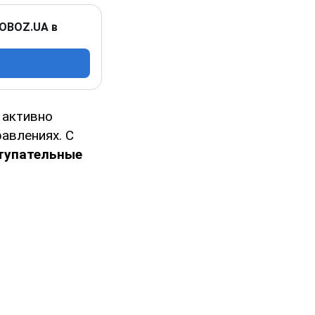
 OBOZ.UA в
 активно
авлениях. С
ступательные