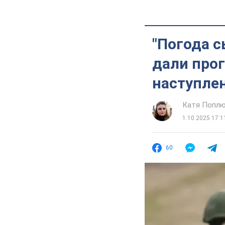
"Погода с
дали прог
наступле
Катя Попл
1.10.2025 17:1
60