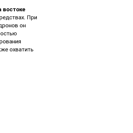
а востоке
редствах. При
дронов он
ностью
ирования
акже охватить