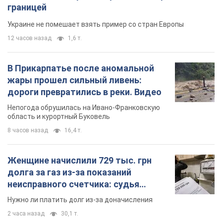
границей
Украине не помешает взять пример со стран Европы
12 часов назад
1,6 т.
В Прикарпатье после аномальной
жары прошел сильный ливень:
дороги превратились в реки. Видео
Непогода обрушилась на Ивано-Франковскую
область и курортный Буковель
8 часов назад
16,4 т.
Женщине начислили 729 тыс. грн
долга за газ из-за показаний
неисправного счетчика: судья
вынес неожиданное решение
Нужно ли платить долг из-за доначисления
2 часа назад
30,1 т.