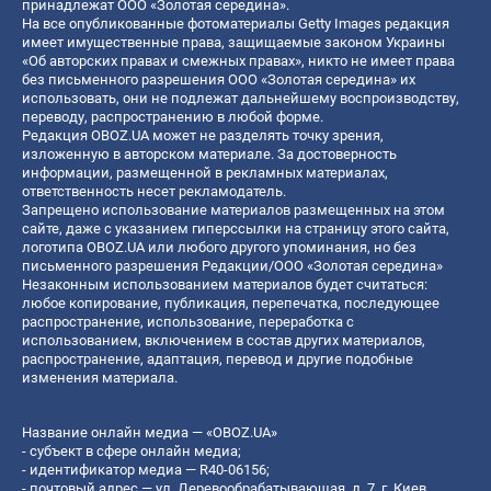
принадлежат ООО «Золотая середина».
На все опубликованные фотоматериалы Getty Images редакция
имеет имущественные права, защищаемые законом Украины
«Об авторских правах и смежных правах», никто не имеет права
без письменного разрешения ООО «Золотая середина» их
использовать, они не подлежат дальнейшему воспроизводству,
переводу, распространению в любой форме.
Редакция OBOZ.UA может не разделять точку зрения,
изложенную в авторском материале. За достоверность
информации, размещенной в рекламных материалах,
ответственность несет рекламодатель.
Запрещено использование материалов размещенных на этом
сайте, даже с указанием гиперссылки на страницу этого сайта,
логотипа OBOZ.UA или любого другого упоминания, но без
письменного разрешения Редакции/ООО «Золотая середина»
Незаконным использованием материалов будет считаться:
любое копирование, публикация, перепечатка, последующее
распространение, использование, переработка с
использованием, включением в состав других материалов,
распространение, адаптация, перевод и другие подобные
изменения материала.
Название онлайн медиа — «OBOZ.UA»
- субъект в сфере онлайн медиа;
- идентификатор медиа — R40-06156;
- почтовый адрес — ул. Деревообрабатывающая, д. 7, г. Киев,