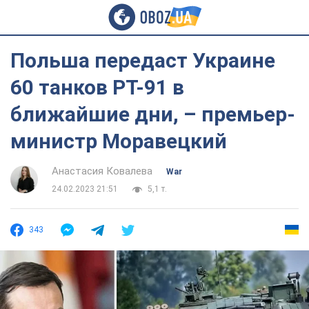
Польша передаст Украине
60 танков PT-91 в
ближайшие дни, – премьер-
министр Моравецкий
Анастасия Ковалева
War
24.02.2023 21:51
5,1 т.
343