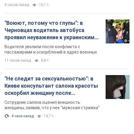
8 часов назад
10,1 т.
"Воюют, потому что глупы": в
Черновцах водитель автобуса
проявил неуважение к украинским
военным и поплатился за это.
Водителя уволили после конфликта с
Видео
пассажирами и оскорблений в адрес военных
11 часов назад
8,8 т.
"Не следит за сексуальностью": в
Киеве консультант салона красоты
оскорбил женщину после
химиотерапии, разгорелся скандал.
Сотрудник салона оценил внешность
Фото
женщины, заявив, что у нее "мужская стрижка"
4 часа назад
14,7 т.