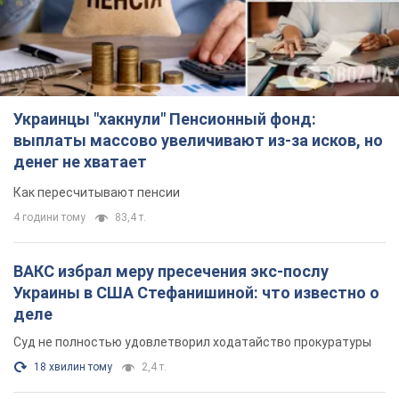
Украинцы "хакнули" Пенсионный фонд:
выплаты массово увеличивают из-за исков, но
денег не хватает
Как пересчитывают пенсии
4 години тому
83,4 т.
ВАКС избрал меру пресечения экс-послу
Украины в США Стефанишиной: что известно о
деле
Суд не полностью удовлетворил ходатайство прокуратуры
18 хвилин тому
2,4 т.