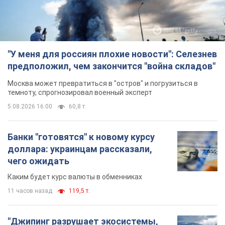
Каким будет курс валюты в обменниках
11 часов назад
119,5 т.
"Джипинг разрушает экосистемы,
которые формировались сотни
лет": в Greenpeace забили тревогу
В высокогорье расположены альпийские и
субальпийские луга – редкие природные
комплексы, которые формировались на протяжении сотен
лет
12 часов назад
1,6 т.