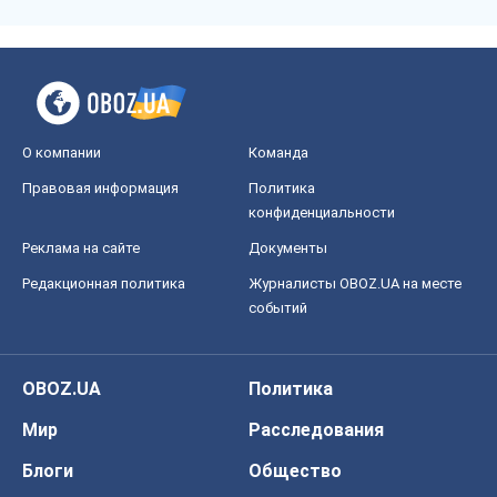
OBOZ.UA
Политика
Мир
Расследования
Блоги
Общество
Регионы Украины
Киев
Харьков
Запорожье
Днепр
Черкассы
Спорт
Футбол
Баскетбол
Хоккей
Бокс
Формула-1