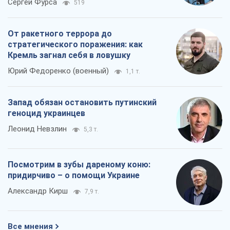
придирчиво – о помощи Украине
Александр Кирш
7,9 т.
Все мнения
О компании
Команда
Правовая информация
Политика
конфиденциальности
Реклама на сайте
Документы
Редакционная политика
Журналисты OBOZ.UA на месте
событий