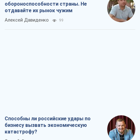
Способны ли российские удары по
бизнесу вызвать экономическую
катастрофу?
Сергей Фурса
519
От ракетного террора до
стратегического поражения: как
Кремль загнал себя в ловушку
Юрий Федоренко (военный)
1,1 т.
Запад обязан остановить путинский
геноцид украинцев
Леонид Невзлин
5,3 т.
Посмотрим в зубы дареному коню: