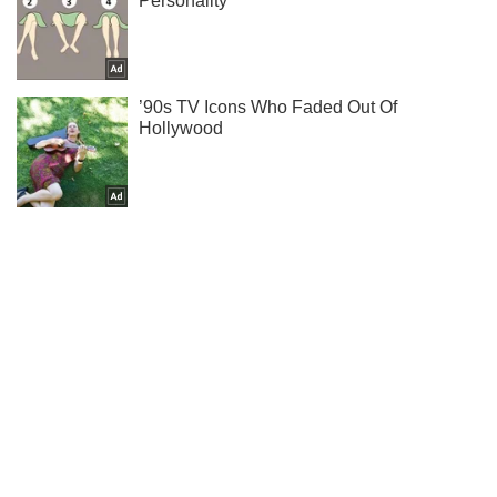
Не надоедаем! Только самое важное - подписывайся на
наш Telegram-канал
Подписаться
Подписаться
Попытки захватить Мариуполь...
Важное