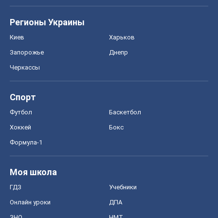
Моя школа
ГДЗ
Учебники
Онлайн уроки
ДПА
ЗНО
НМТ
СНГ решебники
Авто
Тест Драйв
Электромобили
Акции
Сервис
Food Oboz
Рецепты
Напитки
Диеты