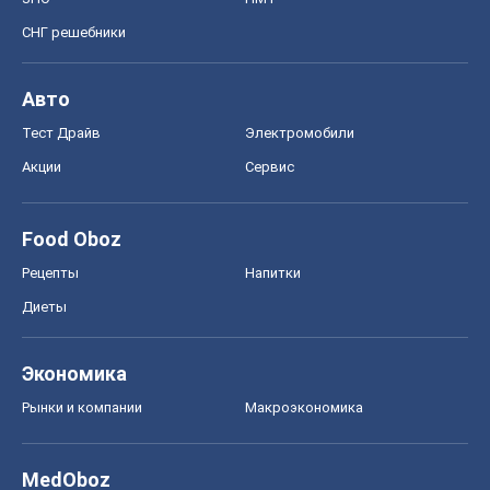
Экономика
Рынки и компании
Mакроэкономика
MedOboz
Новости медицины
MAMACLUB
Шоу
Афиша
Сплетни
Красота
Мода
Женский Журнал