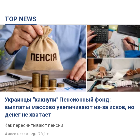
выплаты массово увеличивают из-за исков, но
денег не хватает
Как пересчитывают пенсии
4 часа назад
78,1 т.
ВАКС избрал меру пресечения экс-послу
Украины в США Стефанишиной: что известно о
деле
Суд не полностью удовлетворил ходатайство прокуратуры
42 минуты назад
1,9 т.
Россия атаковала судно под флагом Гвинеи-
Бисау в Чёрном море: есть погибший и
пострадавшие
28 минут назад
384