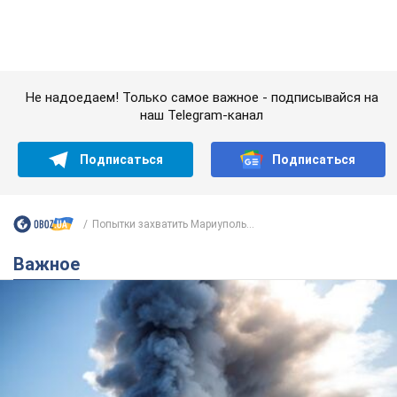
"У меня для россиян плохие новости": Селезнев
предположил, чем закончится "война складов"
Москва может превратиться в "остров" и погрузиться в
темноту, спрогнозировал военный эксперт
5.08.2026 16:00
60,8 т.
Банки "готовятся" к новому курсу
доллара: украинцам рассказали,
чего ожидать