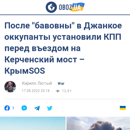
После "бавовны" в Джанкое
оккупанты установили КПП
перед въездом на
Керченский мост –
КрымSOS
Кирилл Лютый
War
17.08.2022 20:18
12,4 т.
3