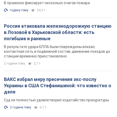
В промзоне фиксирует несколько очагов пожара
годину тому
24,3 т.
Россия атаковала железнодорожную станцию
в Лозовой в Харьковской области: есть
погибшие и раненые
В результате удара БПЛА были повреждены вокзал,
контактная сеть и подвижной состав; движение поездов до
станции временно приостановлено
2 години тому
2,7 т.
ВАКС избрал меру пресечения экс-послу
Украины в США Стефанишиной: что известно о
деле
Суд не полностью удовлетворил ходатайство прокуратуры
2 години тому
6,7 т.