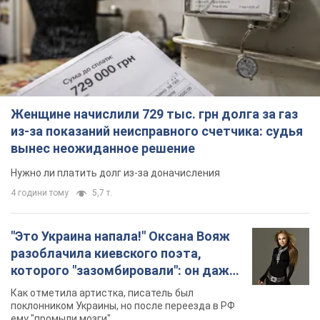
Женщине начислили 729 тыс. грн долга за газ
из-за показаний неисправного счетчика: судья
вынес неожиданное решение
Нужно ли платить долг из-за доначисления
4 години тому
5,7 т.
"Это Украина напала!" Оксана Вояж
разоблачила киевского поэта,
которого "зазомбировали": он даже
русского не знал, а теперь хочет
Как отметила артистка, писатель был
геноцида украинцев
поклонником Украины, но после переезда в РФ
ему "промыли мозги"