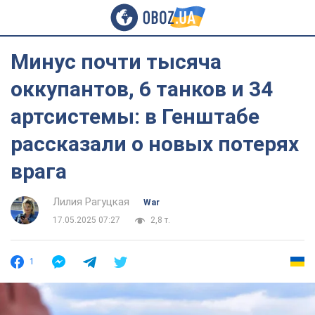
Минус почти тысяча
оккупантов, 6 танков и 34
артсистемы: в Генштабе
рассказали о новых потерях
врага
Лилия Рагуцкая
War
17.05.2025 07:27
2,8 т.
1