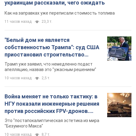
украинцам рассказали, чего ожидать
Как на заправках уже переписали стоимость топлива
11 часов назад
23,3 т.
"Белый дом не является
собственностью Трампа": суд США
приостановил строительство
бального зала стоимостью 400 млн
Трамп уже заявил, что немедленно подаст
долларов
апелляцию, назвав это "ужасным решением"
10 часов назад
2,5 т.
Война меняет не только тактику: в
НГУ показали инженерные решения
против российских FPV-дронов.
Фото
Это "постапокалиптическая эстетика из мира
"Безумного Макса"
10 часов назад
8,7 т.