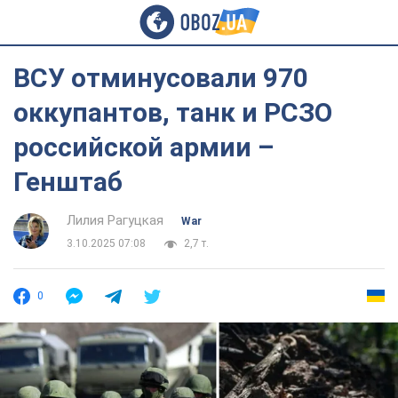
ВСУ отминусовали 970
оккупантов, танк и РСЗО
российской армии –
Генштаб
Лилия Рагуцкая
War
3.10.2025 07:08
2,7 т.
0