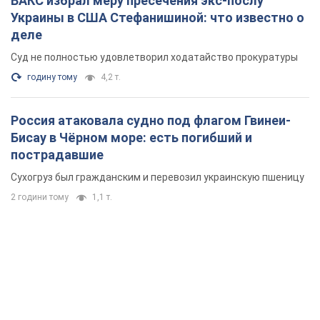
ВАКС избрал меру пресечения экс-послу
Украины в США Стефанишиной: что известно о
деле
Суд не полностью удовлетворил ходатайство прокуратуры
годину тому
4,2 т.
Россия атаковала судно под флагом Гвинеи-
Бисау в Чёрном море: есть погибший и
пострадавшие
Сухогруз был гражданским и перевозил украинскую пшеницу
2 години тому
1,1 т.