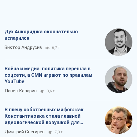
Дух Анкориджа окончательно
испарился
Виктор Андрусив
6,7 т.
Война и медиа: политика перешла в
соцсети, а СМИ играют по правилам
YouTube
Павел Казарин
3,6 т.
В плену собственных мифов: как
Константиновка стала главной
идеологической ловушкой для
российских оккупантов
Дмитрий Снегирев
7,3 т.