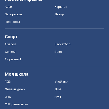
Киев
Харьков
Запорожье
Днепр
Черкассы
Спорт
Футбол
Баскетбол
Хоккей
Бокс
Формула-1
Моя школа
ГДЗ
Учебники
Онлайн уроки
ДПА
ЗНО
НМТ
СНГ решебники