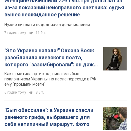
Женщине начислили 729 тыс. грн долга за газ
из-за показаний неисправного счетчика: судья
вынес неожиданное решение
Нужно ли платить долг из-за доначисления
7 годин тому
11,9 т.
"Это Украина напала!" Оксана Вояж
разоблачила киевского поэта,
которого "зазомбировали": он даже
русского не знал, а теперь хочет
Как отметила артистка, писатель был
геноцида украинцев
поклонником Украины, но после переезда в РФ
ему "промыли мозги"
6 годин тому
8,3 т.
"Был обессилен": в Украине спасли
раненого грифа, выбравшего для
себя нетипичный маршрут. Фото