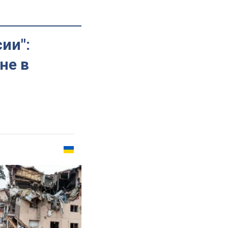
ии":
не в