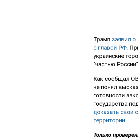
Трамп
заявил о
с главой РФ
. П
украинские горо
"частью России"
Как сообщал OB
не понял выска
готовности зако
государства по
доказать свои с
территории.
Только проверен