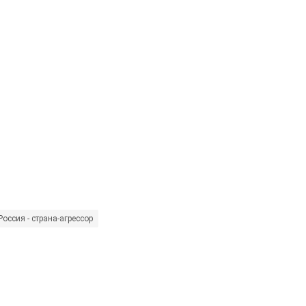
Россия - страна-агрессор
Дональд Трамп