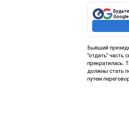
Будьте
Google
Бывший президе
"отдать" часть 
прекратилась. 
должны стать п
путем перегово