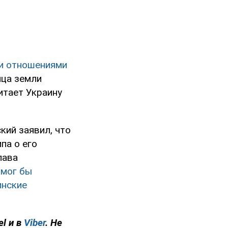
ми отношениями
ица земли
читает Украину
ий заявил, что
па о его
лава
 мог бы
инские
el и в
Viber
. Не