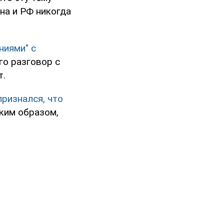
на и РФ никогда
ниями" с
го разговор с
т.
признался, что
ким образом,