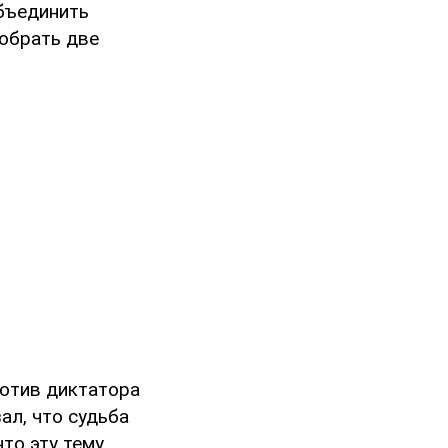
объединить
собрать две
ротив диктатора
л, что судьба
что эту тему