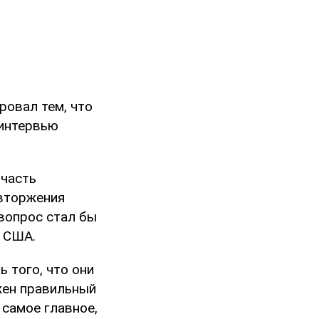
ровал тем, что
 интервью
 часть
 вторжения
 вопрос стал бы
м США.
ь того, что они
ужен правильный
 самое главное,