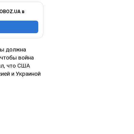
 OBOZ.UA в
бы должна
 чтобы война
ил, что США
ией и Украиной